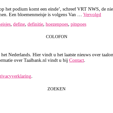
n op het podium komt een einde’, schreef VRT NWS, de ni
ennen. Een bloemenmeisje is volgens Van …
Vervolgd
isjes
,
define
,
definitie
,
hoezenpoes
,
pitspoes
COLOFON
het Nederlands. Hier vindt u het laatste nieuws over taalon
rmatie over Taalbank.nl vindt u bij
Contact
.
rivacyverklaring
.
ZOEKEN