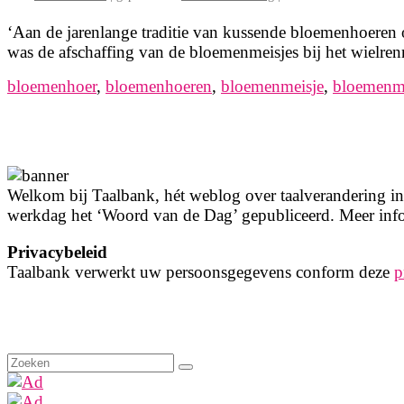
‘Aan de jarenlange traditie van kussende bloemenhoere
was de afschaffing van de bloemenmeisjes bij het wielr
bloemenhoer
,
bloemenhoeren
,
bloemenmeisje
,
bloemenme
Welkom bij Taalbank, hét weblog over taalverandering in 
werkdag het ‘Woord van de Dag’ gepubliceerd. Meer info
Privacybeleid
Taalbank verwerkt uw persoonsgegevens conform deze
p
Zoeken
naar: