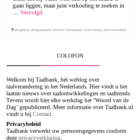
gaan liggen, maar juist verkoeling te zoeken in
…
Vervolgd
droogtemoe
,
droogtemoeheid
,
hittemoe
,
hittemoeheid
,
mooiweermoe
,
mooiweermoeheid
COLOFON
Welkom bij Taalbank, hét weblog over
taalverandering in het Nederlands. Hier vindt u het
laatste nieuws over taalontwikkelingen en taaltrends.
Tevens wordt hier elke werkdag het ‘Woord van de
Dag’ gepubliceerd. Meer informatie over Taalbank.nl
vindt u bij
Contact
.
Privacybeleid
Taalbank verwerkt uw persoonsgegevens conform
deze
privacyverklaring
.