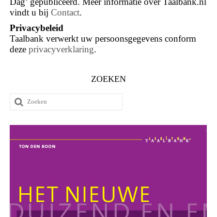
Dag’ gepubliceerd. Meer informatie over Taalbank.nl
vindt u bij
Contact
.
Privacybeleid
Taalbank verwerkt uw persoonsgegevens conform
deze
privacyverklaring
.
ZOEKEN
Zoeken
naar: