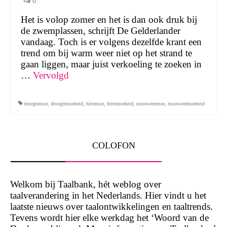
0
Het is volop zomer en het is dan ook druk bij
de zwemplassen, schrijft De Gelderlander
vandaag. Toch is er volgens dezelfde krant een
trend om bij warm weer niet op het strand te
gaan liggen, maar juist verkoeling te zoeken in
…
Vervolgd
droogtemoe
,
droogtemoeheid
,
hittemoe
,
hittemoeheid
,
mooiweermoe
,
mooiweermoeheid
COLOFON
Welkom bij Taalbank, hét weblog over
taalverandering in het Nederlands. Hier vindt u het
laatste nieuws over taalontwikkelingen en taaltrends.
Tevens wordt hier elke werkdag het ‘Woord van de