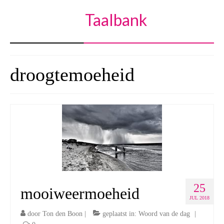
Taalbank
droogtemoeheid
25
mooiweermoeheid
JUL 2018
door
Ton den Boon
|
geplaatst in:
Woord van de dag
|