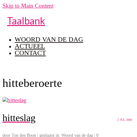
Skip to Main Content
Taalbank
WOORD VAN DE DAG
ACTUEEL
CONTACT
hitteberoerte
hitteslag
2
JUL 2006
door
Ton den Boon
|
geplaatst in:
Woord van de dag
|
0