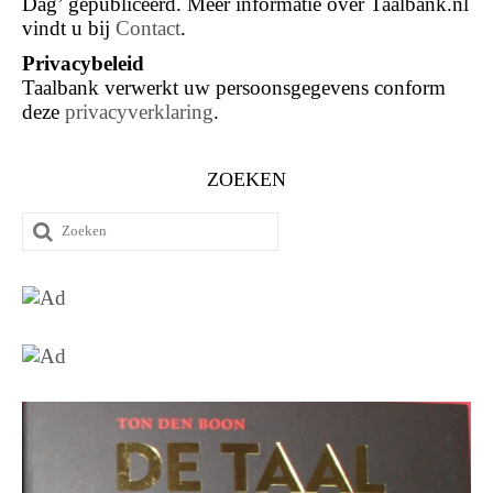
Dag’ gepubliceerd. Meer informatie over Taalbank.nl
vindt u bij
Contact
.
Privacybeleid
Taalbank verwerkt uw persoonsgegevens conform
deze
privacyverklaring
.
ZOEKEN
Zoeken
naar: