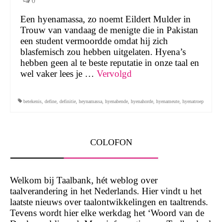
0
Een hyenamassa, zo noemt Eildert Mulder in
Trouw van vandaag de menigte die in Pakistan
een student vermoordde omdat hij zich
blasfemisch zou hebben uitgelaten. Hyena’s
hebben geen al te beste reputatie in onze taal en
wel vaker lees je …
Vervolgd
betekenis
,
define
,
definitie
,
heynamassa
,
hyenabende
,
hyenahorde
,
hyenameute
,
hyenatroep
COLOFON
Welkom bij Taalbank, hét weblog over
taalverandering in het Nederlands. Hier vindt u het
laatste nieuws over taalontwikkelingen en taaltrends.
Tevens wordt hier elke werkdag het ‘Woord van de