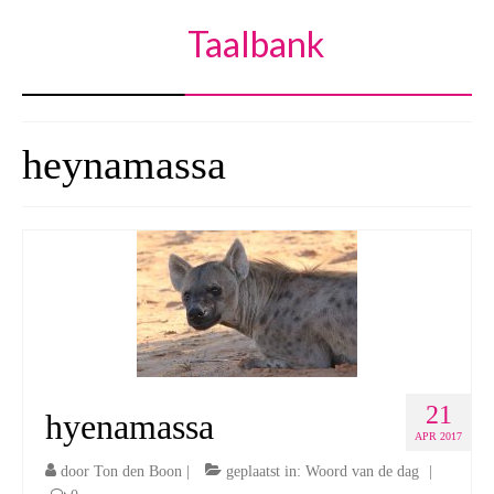
Taalbank
heynamassa
21
hyenamassa
APR 2017
door
Ton den Boon
|
geplaatst in:
Woord van de dag
|