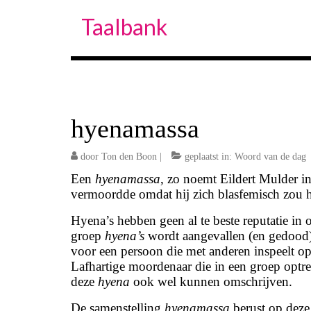
Taalbank
hyenamassa
door
Ton den Boon
|
geplaatst in:
Woord van de dag
Een
hyenamassa
, zo noemt Eildert Mulder i
vermoordde omdat hij zich blasfemisch zou h
Hyena’s hebben geen al te beste reputatie in 
groep
hyena’s
wordt aangevallen (en gedood)
voor een persoon die met anderen inspeelt op
Lafhartige moordenaar die in een groep optre
deze
hyena
ook wel kunnen omschrijven.
De samenstelling
hyenamassa
berust op deze