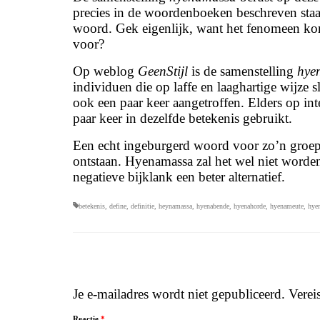
precies in de woordenboeken beschreven staa
woord. Gek eigenlijk, want het fenomeen kom
voor?
Op weblog
GeenStijl
is de samenstelling
hye
individuen die op laffe en laaghartige wijze s
ook een paar keer aangetroffen. Elders op i
paar keer in dezelfde betekenis gebruikt.
Een echt ingeburgerd woord voor zo’n groep is
ontstaan. Hyenamassa zal het wel niet worden
negatieve bijklank een beter alternatief.
betekenis
,
define
,
definitie
,
heynamassa
,
hyenabende
,
hyenahorde
,
hyenameute
,
hye
Je e-mailadres wordt niet gepubliceerd.
Verei
Reactie
*