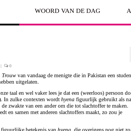
WOORD VAN DE DAG
A
|
0
n
Trouw
van vandaag de menigte die in Pakistan een studen
ebben uitgelaten.
onze taal en wel vaker lees je dat een (weerloos) persoon d
. In zulke contexten wordt
hyena
figuurlijk gebruikt als 
 de zwakte van een ander om die tot slachtoffer te maken.
edt en samen met anderen slachtoffers maakt, zo zou je
 figuurlijke betekenis van
hyena
, die overigens nog niet zo