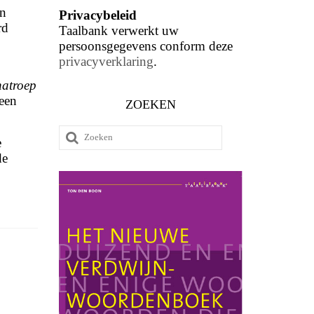
en
Privacybeleid
rd
Taalbank verwerkt uw
persoonsgegevens conform deze
privacyverklaring
.
natroep
een
ZOEKEN
Zoeken
e
naar:
de