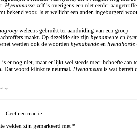
t.
Hyenamassa
zelf is overigens een niet eerder aangetroff
t bekend voor. Is er wellicht een ander, ingeburgerd woo
nagroep
weleens gebruikt ter aanduiding van een groep
lachtoffers maakt. Op dezelfde site zijn
hyenameute
en
hye
nternet werden ook de woorden
hyenabende
en
hyenahorde
 er nog niet, maar er lijkt wel steeds meer behoefte aan t
. Dat woord klinkt te neutraal.
Hyenameute
is wat betreft 
natroep
Geef een reactie
ste velden zijn gemarkeerd met
*