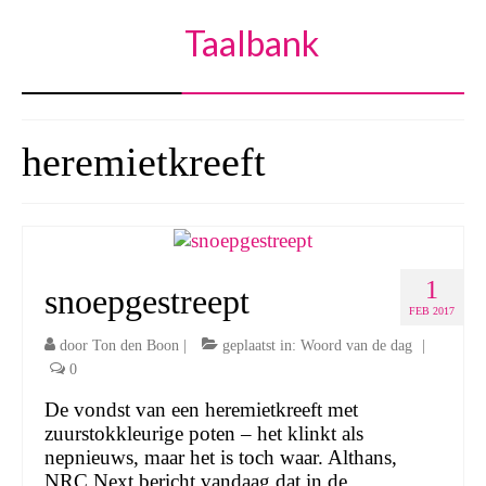
Taalbank
heremietkreeft
1
snoepgestreept
FEB 2017
door
Ton den Boon
|
geplaatst in:
Woord van de dag
|
0
De vondst van een heremietkreeft met
zuurstokkleurige poten – het klinkt als
nepnieuws, maar het is toch waar. Althans,
NRC Next bericht vandaag dat in de