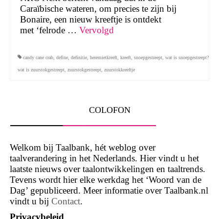
Caraïbische wateren, om precies te zijn bij
Bonaire, een nieuw kreeftje is ontdekt
met ‘felrode …
Vervolgd
candy cane crab
,
define
,
definitie
,
heremietkreeft
,
kreeft
,
snoepgestreept
,
wat is snoepgestreept?
wat is zuurstokgestreept
,
zuurstokgestreept
,
zuurstokkreeftje
COLOFON
Welkom bij Taalbank, hét weblog over
taalverandering in het Nederlands. Hier vindt u het
laatste nieuws over taalontwikkelingen en taaltrends.
Tevens wordt hier elke werkdag het ‘Woord van de
Dag’ gepubliceerd. Meer informatie over Taalbank.nl
vindt u bij
Contact
.
Privacybeleid