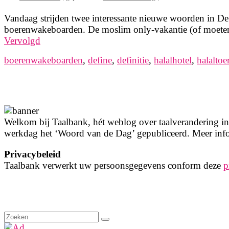
Vandaag strijden twee interessante nieuwe woorden in D
boerenwakeboarden. De moslim only-vakantie (of moeten 
Vervolgd
boerenwakeboarden
,
define
,
definitie
,
halalhotel
,
halaltoe
Welkom bij Taalbank, hét weblog over taalverandering in 
werkdag het ‘Woord van de Dag’ gepubliceerd. Meer info
Privacybeleid
Taalbank verwerkt uw persoonsgegevens conform deze
p
Zoeken
naar: