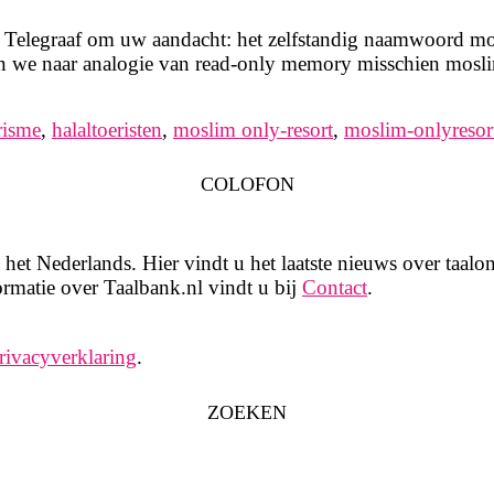
e Telegraaf om uw aandacht: het zelfstandig naamwoord m
we naar analogie van read-only memory misschien moslim-
risme
,
halaltoeristen
,
moslim only-resort
,
moslim-onlyresor
COLOFON
het Nederlands. Hier vindt u het laatste nieuws over taalon
rmatie over Taalbank.nl vindt u bij
Contact
.
rivacyverklaring
.
ZOEKEN