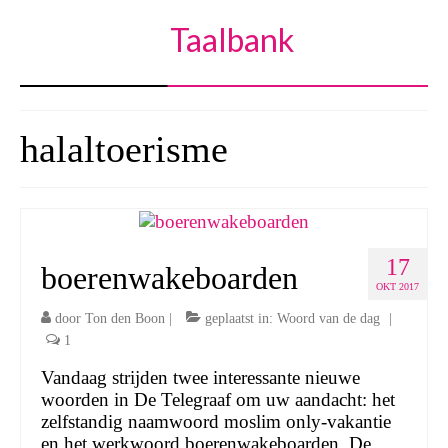
Taalbank
halaltoerisme
17
boerenwakeboarden
OKT 2017
door
Ton den Boon
|
geplaatst in:
Woord van de dag
|
1
Vandaag strijden twee interessante nieuwe
woorden in De Telegraaf om uw aandacht: het
zelfstandig naamwoord moslim only-vakantie
en het werkwoord boerenwakeboarden. De