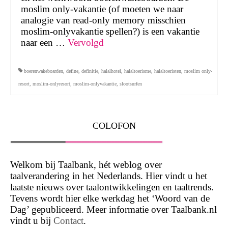
moslim only-vakantie (of moeten we naar
analogie van read-only memory misschien
moslim-onlyvakantie spellen?) is een vakantie
naar een …
Vervolgd
boerenwakeboarden
,
define
,
definitie
,
halalhotel
,
halaltoerisme
,
halaltoeristen
,
moslim only-
resort
,
moslim-onlyresort
,
moslim-onlyvakantie
,
slootsurfen
COLOFON
Welkom bij Taalbank, hét weblog over
taalverandering in het Nederlands. Hier vindt u het
laatste nieuws over taalontwikkelingen en taaltrends.
Tevens wordt hier elke werkdag het ‘Woord van de
Dag’ gepubliceerd. Meer informatie over Taalbank.nl
vindt u bij
Contact
.