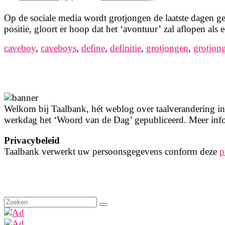
Op de sociale media wordt grotjongen de laatste dagen g
positie, gloort er hoop dat het ‘avontuur’ zal aflopen 
caveboy
,
caveboys
,
define
,
definitie
,
grotjongen
,
grotjon
Welkom bij Taalbank, hét weblog over taalverandering in 
werkdag het ‘Woord van de Dag’ gepubliceerd. Meer info
Privacybeleid
Taalbank verwerkt uw persoonsgegevens conform deze
p
Zoeken
naar: