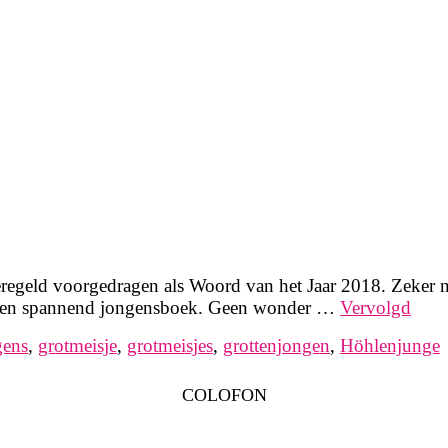
eregeld voorgedragen als Woord van het Jaar 2018. Zeker n
als een spannend jongensboek. Geen wonder …
Vervolgd
gens
,
grotmeisje
,
grotmeisjes
,
grottenjongen
,
Höhlenjunge
COLOFON