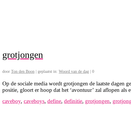
grotjongen
door
Ton den Boon
|
geplaatst in:
Woord van de dag
|
0
Op de sociale media wordt grotjongen de laatste dagen g
positie, gloort er hoop dat het ‘avontuur’ zal aflopen 
caveboy
,
caveboys
,
define
,
definitie
,
grotjongen
,
grotjon