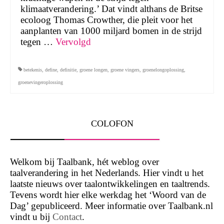
klimaatverandering.’ Dat vindt althans de Britse
ecoloog Thomas Crowther, die pleit voor het
aanplanten van 1000 miljard bomen in de strijd
tegen …
Vervolgd
betekenis
,
define
,
definitie
,
groene longen
,
groene vingers
,
groenelongoplossing
,
groenevingeroplossing
COLOFON
Welkom bij Taalbank, hét weblog over
taalverandering in het Nederlands. Hier vindt u het
laatste nieuws over taalontwikkelingen en taaltrends.
Tevens wordt hier elke werkdag het ‘Woord van de
Dag’ gepubliceerd. Meer informatie over Taalbank.nl
vindt u bij
Contact
.