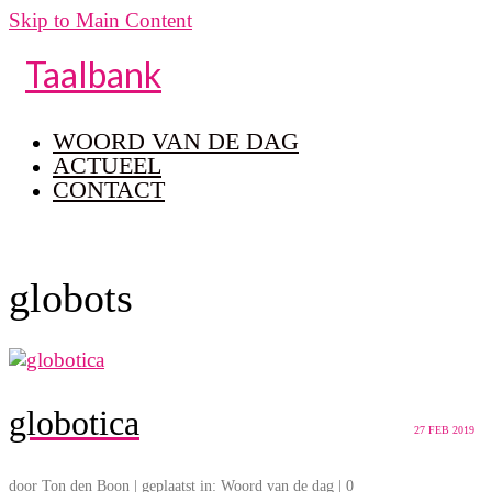
Skip to Main Content
Taalbank
WOORD VAN DE DAG
ACTUEEL
CONTACT
globots
globotica
27
FEB 2019
door
Ton den Boon
|
geplaatst in:
Woord van de dag
|
0