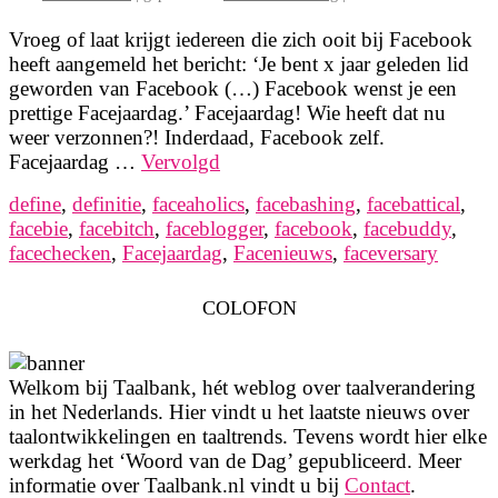
Vroeg of laat krijgt iedereen die zich ooit bij Facebook
heeft aangemeld het bericht: ‘Je bent x jaar geleden lid
geworden van Facebook (…) Facebook wenst je een
prettige Facejaardag.’ Facejaardag! Wie heeft dat nu
weer verzonnen?! Inderdaad, Facebook zelf.
Facejaardag …
Vervolgd
define
,
definitie
,
faceaholics
,
facebashing
,
facebattical
,
facebie
,
facebitch
,
faceblogger
,
facebook
,
facebuddy
,
facechecken
,
Facejaardag
,
Facenieuws
,
faceversary
COLOFON
Welkom bij Taalbank, hét weblog over taalverandering
in het Nederlands. Hier vindt u het laatste nieuws over
taalontwikkelingen en taaltrends. Tevens wordt hier elke
werkdag het ‘Woord van de Dag’ gepubliceerd. Meer
informatie over Taalbank.nl vindt u bij
Contact
.