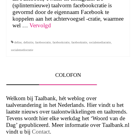
(splinternieuwe) taalvorm facebookcratie is
gevormd door de eigennaam Facebook te
koppelen aan het achtervoegsel -cratie, waarmee
wel …
Vervolgd
define
,
definitie
,
faceboocratie
,
facebookcratie
,
facebookratie
,
socialemediacratie
,
socialemediocratie
COLOFON
Welkom bij Taalbank, hét weblog over
taalverandering in het Nederlands. Hier vindt u het
laatste nieuws over taalontwikkelingen en taaltrends.
Tevens wordt hier elke werkdag het ‘Woord van de
Dag’ gepubliceerd. Meer informatie over Taalbank.nl
vindt u bij
Contact
.