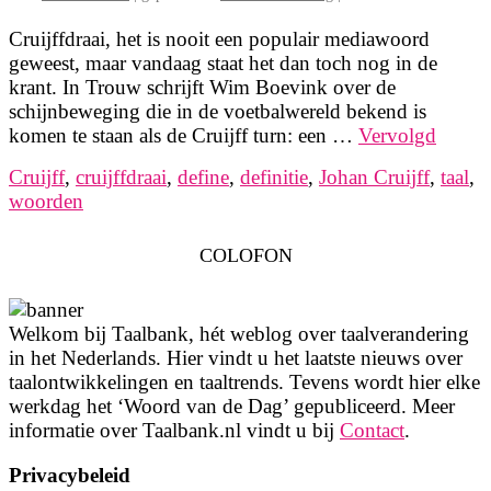
Cruijffdraai, het is nooit een populair mediawoord
geweest, maar vandaag staat het dan toch nog in de
krant. In Trouw schrijft Wim Boevink over de
schijnbeweging die in de voetbalwereld bekend is
komen te staan als de Cruijff turn: een …
Vervolgd
Cruijff
,
cruijffdraai
,
define
,
definitie
,
Johan Cruijff
,
taal
,
woorden
COLOFON
Welkom bij Taalbank, hét weblog over taalverandering
in het Nederlands. Hier vindt u het laatste nieuws over
taalontwikkelingen en taaltrends. Tevens wordt hier elke
werkdag het ‘Woord van de Dag’ gepubliceerd. Meer
informatie over Taalbank.nl vindt u bij
Contact
.
Privacybeleid