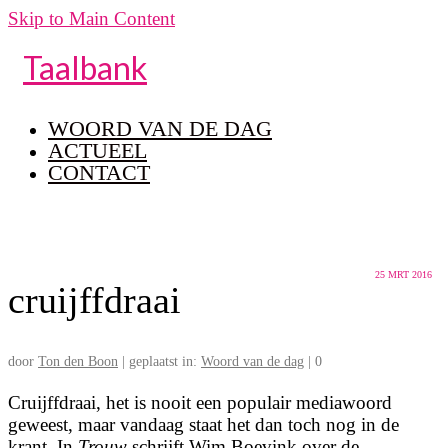
Skip to Main Content
Taalbank
WOORD VAN DE DAG
ACTUEEL
CONTACT
25
MRT 2016
cruijffdraai
door
Ton den Boon
|
geplaatst in:
Woord van de dag
|
0
Cruijffdraai, het is nooit een populair mediawoord
geweest, maar vandaag staat het dan toch nog in de
krant. In
Trouw
schrijft Wim Boevink over de