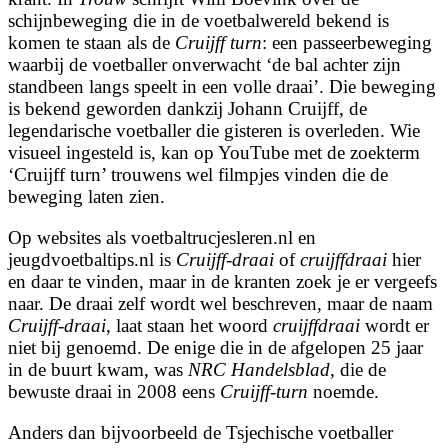
schijnbeweging die in de voetbalwereld bekend is
komen te staan als de
Cruijff turn
: een passeerbeweging
waarbij de voetballer onverwacht ‘de bal achter zijn
standbeen langs speelt in een volle draai’. Die beweging
is bekend geworden dankzij Johann Cruijff, de
legendarische voetballer die gisteren is overleden. Wie
visueel ingesteld is, kan op YouTube met de zoekterm
‘Cruijff turn’ trouwens wel filmpjes vinden die de
beweging laten zien.
Op websites als voetbaltrucjesleren.nl en
jeugdvoetbaltips.nl is
Cruijff-draai
of
cruijffdraai
hier
en daar te vinden, maar in de kranten zoek je er vergeefs
naar. De draai zelf wordt wel beschreven, maar de naam
Cruijff-draai
, laat staan het woord
cruijffdraai
wordt er
niet bij genoemd. De enige die in de afgelopen 25 jaar
in de buurt kwam, was
NRC Handelsblad
, die de
bewuste draai in 2008 eens
Cruijff-turn
noemde.
Anders dan bijvoorbeeld de Tsjechische voetballer