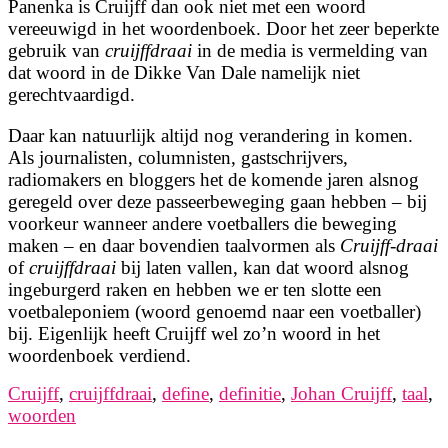
Panenka is Cruijff dan ook niet met een woord
vereeuwigd in het woordenboek. Door het zeer beperkte
gebruik van
cruijffdraai
in de media is vermelding van
dat woord in de Dikke Van Dale namelijk niet
gerechtvaardigd.
Daar kan natuurlijk altijd nog verandering in komen.
Als journalisten, columnisten, gastschrijvers,
radiomakers en bloggers het de komende jaren alsnog
geregeld over deze passeerbeweging gaan hebben – bij
voorkeur wanneer andere voetballers die beweging
maken – en daar bovendien taalvormen als
Cruijff-draai
of
cruijffdraai
bij laten vallen, kan dat woord alsnog
ingeburgerd raken en hebben we er ten slotte een
voetbaleponiem (woord genoemd naar een voetballer)
bij. Eigenlijk heeft Cruijff wel zo’n woord in het
woordenboek verdiend.
Cruijff
,
cruijffdraai
,
define
,
definitie
,
Johan Cruijff
,
taal
,
woorden