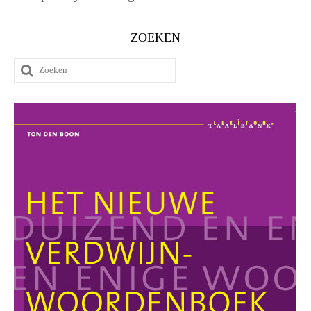
ZOEKEN
Zoeken
naar: