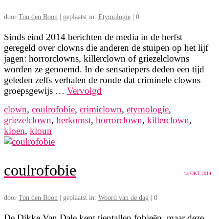
door
Ton den Boon
|
geplaatst in:
Etymologie
|
0
Sinds eind 2014 berichten de media in de herfst
geregeld over clowns die anderen de stuipen op het lijf
jagen: horrorclowns, killerclown of griezelclowns
worden ze genoemd. In de sensatiepers deden een tijd
geleden zelfs verhalen de ronde dat criminele clowns
groepsgewijs …
Vervolgd
clown
,
coulrofobie
,
crimiclown
,
etymologie
,
griezelclown
,
herkomst
,
horrorclown
,
killerclown
,
kloen
,
kloun
coulrofobie
13
OKT 2014
door
Ton den Boon
|
geplaatst in:
Woord van de dag
|
0
De Dikke Van Dale kent tientallen fobieën, maar deze