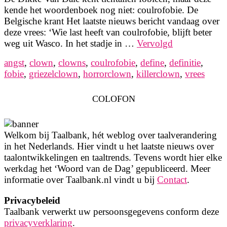
kende het woordenboek nog niet: coulrofobie. De
Belgische krant Het laatste nieuws bericht vandaag over
deze vrees: ‘Wie last heeft van coulrofobie, blijft beter
weg uit Wasco. In het stadje in …
Vervolgd
angst
,
clown
,
clowns
,
coulrofobie
,
define
,
definitie
,
fobie
,
griezelclown
,
horrorclown
,
killerclown
,
vrees
COLOFON
Welkom bij Taalbank, hét weblog over taalverandering
in het Nederlands. Hier vindt u het laatste nieuws over
taalontwikkelingen en taaltrends. Tevens wordt hier elke
werkdag het ‘Woord van de Dag’ gepubliceerd. Meer
informatie over Taalbank.nl vindt u bij
Contact
.
Privacybeleid
Taalbank verwerkt uw persoonsgegevens conform deze
privacyverklaring
.