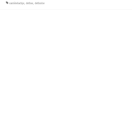
carrièrelachje
,
define
,
definitie