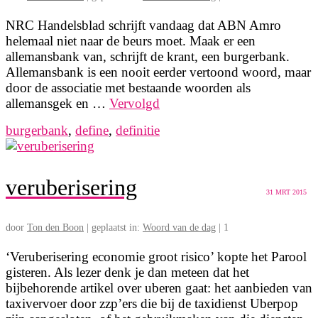
NRC Handelsblad schrijft vandaag dat ABN Amro
helemaal niet naar de beurs moet. Maak er een
allemansbank van, schrijft de krant, een burgerbank.
Allemansbank is een nooit eerder vertoond woord, maar
door de associatie met bestaande woorden als
allemansgek en …
Vervolgd
burgerbank
,
define
,
definitie
veruberisering
31
MRT 2015
door
Ton den Boon
|
geplaatst in:
Woord van de dag
|
1
‘Veruberisering economie groot risico’ kopte het Parool
gisteren. Als lezer denk je dan meteen dat het
bijbehorende artikel over uberen gaat: het aanbieden van
taxivervoer door zzp’ers die bij de taxidienst Uberpop