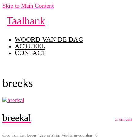
Skip to Main Content
Taalbank
WOORD VAN DE DAG
ACTUEEL
CONTACT
breeks
breekal
21
OKT 2018
door
Ton den Boon
|
geplaatst in:
Verdwijnwoorden
|
0