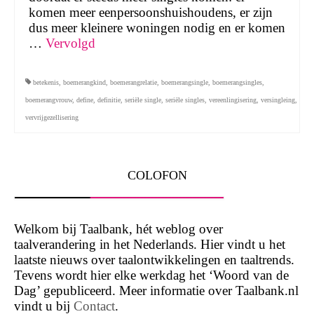
komen meer eenpersoonshuishoudens, er zijn
dus meer kleinere woningen nodig en er komen
…
Vervolgd
betekenis
,
boemerangkind
,
boemerangrelatie
,
boemerangsingle
,
boemerangsingles
,
boemerangvrouw
,
define
,
definitie
,
seriële single
,
seriële singles
,
vereenlingisering
,
versingleing
,
vervrijgezellisering
COLOFON
Welkom bij Taalbank, hét weblog over
taalverandering in het Nederlands. Hier vindt u het
laatste nieuws over taalontwikkelingen en taaltrends.
Tevens wordt hier elke werkdag het ‘Woord van de
Dag’ gepubliceerd. Meer informatie over Taalbank.nl
vindt u bij
Contact
.