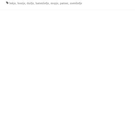
bekje
,
boutje
,
duifje
,
hartenliefje
,
mopje
,
partner
,
zoeteliefje