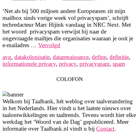
‘Net als bij 500 miljoen andere Europeanen zit mijn
mailbox sinds vorige week vol privacyspam’, schrijft
techredacteur Marc Hijink vandaag in NRC Next. Met
het woord privacyspam verwijst hij naar de
ongevraagde mailtjes die organisaties waaraan je ooit je
e-mailadres …
Vervolgd
avg
,
datakolonisatie
,
datarenaissance
,
define
,
definitie
,
informationele privacy
,
privacy
,
privacyspam
,
spam
COLOFON
Welkom bij Taalbank, hét weblog over taalverandering
in het Nederlands. Hier vindt u het laatste nieuws over
taalontwikkelingen en taaltrends. Tevens wordt hier elke
werkdag het ‘Woord van de Dag’ gepubliceerd. Meer
informatie over Taalbank.nl vindt u bij
Contact
.