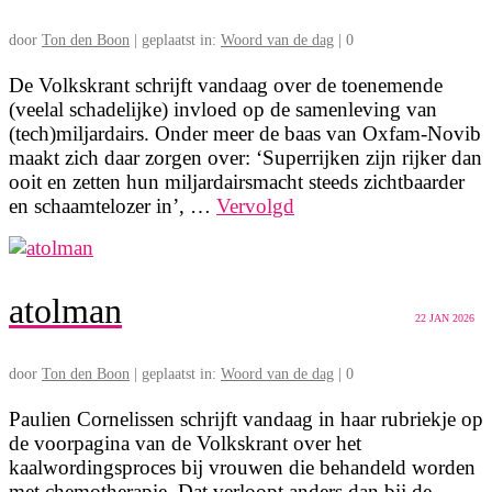
door
Ton den Boon
|
geplaatst in:
Woord van de dag
|
0
De Volkskrant schrijft vandaag over de toenemende
(veelal schadelijke) invloed op de samenleving van
(tech)miljardairs. Onder meer de baas van Oxfam-Novib
maakt zich daar zorgen over: ‘Superrijken zijn rijker dan
ooit en zetten hun miljardairsmacht steeds zichtbaarder
en schaamtelozer in’, …
Vervolgd
atolman
22
JAN 2026
door
Ton den Boon
|
geplaatst in:
Woord van de dag
|
0
Paulien Cornelissen schrijft vandaag in haar rubriekje op
de voorpagina van de Volkskrant over het
kaalwordingsproces bij vrouwen die behandeld worden
met chemotherapie. Dat verloopt anders dan bij de