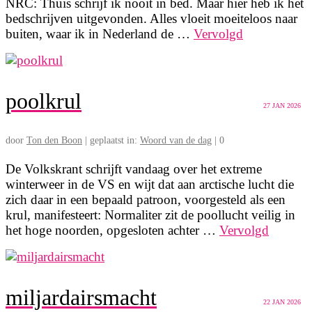
NRC: Thuis schrijf ik nooit in bed. Maar hier heb ik het
bedschrijven uitgevonden. Alles vloeit moeiteloos naar
buiten, waar ik in Nederland de …
Vervolgd
poolkrul
27
JAN 2026
door
Ton den Boon
|
geplaatst in:
Woord van de dag
|
0
De Volkskrant schrijft vandaag over het extreme
winterweer in de VS en wijt dat aan arctische lucht die
zich daar in een bepaald patroon, voorgesteld als een
krul, manifesteert: Normaliter zit de poollucht veilig in
het hoge noorden, opgesloten achter …
Vervolgd
miljardairsmacht
22
JAN 2026