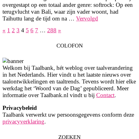
overgestapt op een totaal ander genre: softrock: Op een
terugvlucht van Bali, waar zijn vader woont, had
Taihuttu lang de tijd om na …
Vervolgd
«
1
2
3
4
5
6
7
…
288
»
Berichten
paginering
COLOFON
Welkom bij Taalbank, hét weblog over taalverandering
in het Nederlands. Hier vindt u het laatste nieuws over
taalontwikkelingen en taaltrends. Tevens wordt hier elke
werkdag het ‘Woord van de Dag’ gepubliceerd. Meer
informatie over Taalbank.nl vindt u bij
Contact
.
Privacybeleid
Taalbank verwerkt uw persoonsgegevens conform deze
privacyverklaring
.
ZOEKEN