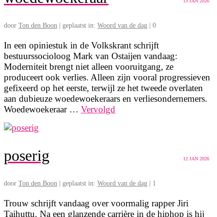
13
JAN 2026
door
Ton den Boon
|
geplaatst in:
Woord van de dag
|
0
In een opiniestuk in de Volkskrant schrijft
bestuurssocioloog Mark van Ostaijen vandaag:
Moderniteit brengt niet alleen vooruitgang, ze
produceert ook verlies. Alleen zijn vooral progressieven
gefixeerd op het eerste, terwijl ze het tweede overlaten
aan dubieuze woedewoekeraars en verliesondernemers.
Woedewoekeraar …
Vervolgd
poserig
12
JAN 2026
door
Ton den Boon
|
geplaatst in:
Woord van de dag
|
1
Trouw schrijft vandaag over voormalig rapper Jiri
Taihuttu. Na een glanzende carrière in de hiphop is hij