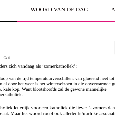
WOORD VAN DE DAG
A
|
0
ers zich vandaag als ‘zomerkatholiek’:
loop van de tijd temperatuurverschillen, van gloeiend heet tot
en al door het weer is het winterseizoen in die onverwarmde g
e, kale kop. Want blootshoofds zal de gewone mannelijke
erkatholiek.
iek letterlijk voor een katholiek die liever ’s zomers dan
aat. Maar het woord roept ook allerlei figuurlijke associat