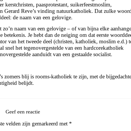
 kerstchristen, paasprotestant, suikerfeestmoslim,
an Gerard Reve’s vinding natuurkatholiek. Dat zulke woor
rddeel: de naam van een gelovige.
jgt zo’n naam van een gelovige – of van bijna elke aanhang
ke betekenis. Je hebt dan de neiging om dat eerste woorddee
ator van het tweede deel (christen, katholiek, moslim e.d.) t
l snel het tegenovergestelde van een hardcorekatholiek
enovergestelde aanduidt van een gestaalde socialist.
’s zomers blij is rooms-katholiek te zijn, met de bijgedacht
tigheid belijdt.
Geef een reactie
ste velden zijn gemarkeerd met
*