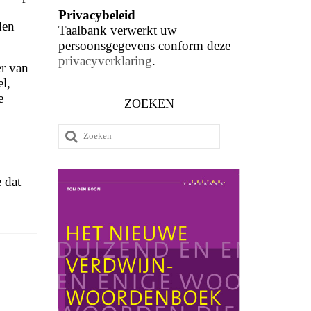
Privacybeleid
den
Taalbank verwerkt uw
persoonsgegevens conform deze
privacyverklaring
.
er van
l,
e
ZOEKEN
Zoeken
naar:
e dat