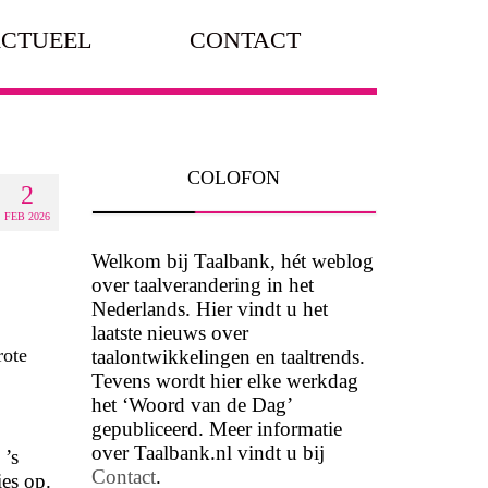
CTUEEL
CONTACT
COLOFON
2
FEB 2026
Welkom bij Taalbank, hét weblog
over taalverandering in het
Nederlands. Hier vindt u het
laatste nieuws over
rote
taalontwikkelingen en taaltrends.
Tevens wordt hier elke werkdag
het ‘Woord van de Dag’
gepubliceerd. Meer informatie
over Taalbank.nl vindt u bij
 ’s
Contact
.
ies op.