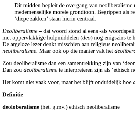
Dit midden bepleit de overgang van neoliberalisme 
medemenselijke morele grondtoon. Begrippen als res
‘diepe zakken’ staan hierin centraal.
Deoliberalisme
– dat woord stond al eens -als woordspelin
met oppervlakkige hulpmiddelen (
deo
) nog enigszins te 
De argeloze lezer denkt misschien aan religieus neoliber
neoliberalisme
. Maar ook op die manier valt het
deoliber
Zou deoliberalisme dan een samentrekking zijn van ‘deont
Dan zou
deoliberalisme
te interpreteren zijn als ‘ethisch 
Het komt niet vaak voor, maar het blijft onduidelijk hoe
Definitie
deoloberalisme
(het. g.mv.) ethisch neoliberalisme