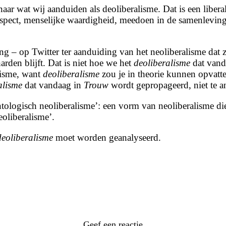
naar wat wij aanduiden als
deoliberalisme
. Dat is een libe
pect, menselijke waardigheid, meedoen in de samenleving, 
g – op Twitter ter aanduiding van het neoliberalisme dat z’
harden blijft. Dat is niet hoe we het
deoliberalisme
dat vand
alisme, want
deoliberalisme
zou je in theorie kunnen opvatt
alisme
dat vandaag in
Trouw
wordt gepropageerd, niet te an
ologisch neoliberalisme’: een vorm van neoliberalisme die
neoliberalisme’.
deoliberalisme
moet worden geanalyseerd.
Geef een reactie