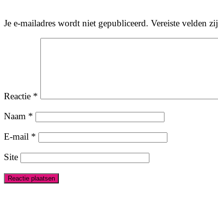
Je e-mailadres wordt niet gepubliceerd.
Vereiste velden z
Reactie
*
Naam
*
E-mail
*
Site