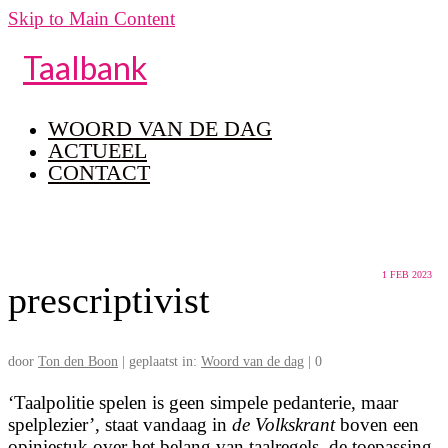
Skip to Main Content
Taalbank
WOORD VAN DE DAG
ACTUEEL
CONTACT
1
FEB 2023
prescriptivist
door
Ton den Boon
|
geplaatst in:
Woord van de dag
|
0
‘Taalpolitie spelen is geen simpele pedanterie, maar
spelplezier’, staat vandaag in
de Volkskrant
boven een
opiniestuk over het belang van taalregels, de toepassing