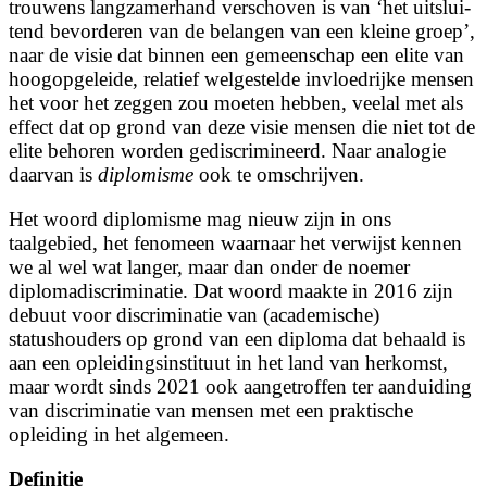
trouwens langzamerhand verschoven is van ‘het uit­slui­
tend be­vor­de­ren van de be­lan­gen van een klei­ne groep’,
naar de visie dat binnen een gemeenschap een elite van
hoogopgeleide, relatief welgestelde invloedrijke mensen
het voor het zeggen zou moeten hebben, veelal met als
effect dat op grond van deze visie mensen die niet tot de
elite behoren worden gediscrimineerd. Naar analogie
daarvan is
diplomisme
ook te omschrijven.
Het woord diplomisme mag nieuw zijn in ons
taalgebied, het fenomeen waarnaar het verwijst kennen
we al wel wat langer, maar dan onder de noemer
diplomadiscriminatie. Dat woord maakte in 2016 zijn
debuut voor discriminatie van (academische)
statushouders op grond van een diploma dat behaald is
aan een opleidingsinstituut in het land van herkomst,
maar wordt sinds 2021 ook aangetroffen ter aanduiding
van discriminatie van mensen met een praktische
opleiding in het algemeen.
Definitie