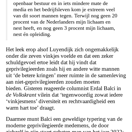
openbaar bestuur en in iets mindere mate de
media en het bedrijfsleven kom je extreem veel
van dit soort mannen tegen. Terwijl nog geen 20
procent van de Nederlanders mijn lichaam en
nest heeft, en nog geen 3 procent mijn lichaam,
nest én opleiding.
Het leek erop alsof Luyendijk zich ongemakkelijk
onder die zeven vinkjes voelde en dat een zeker
schuldgevoel ertoe leidt dat hij vindt dat
geprivilegieerden zoals hij en andere witte mannen
uit ‘de betere kringen’ meer ruimte in de samenleving
aan niet-geprivilegieerden zouden moeten
bieden. Gisteren reageerde columnist Erdal Balci in
de Volkskrant
vilein dat ‘tegenwoordig zowat iedere
‘vinkjesmens’ diversiteit en rechtvaardigheid een
warm hart toe’ draagt.
Daarmee munt Balci een geweldige typering van de
moderne geprivilegieerde medemens, de door
zichzelf in zijn staart gebeten man van het jaar 2022: