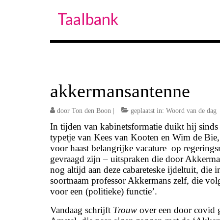
Taalbank
akkermansantenne
door
Ton den Boon
|
geplaatst in:
Woord van de dag
In tijden van kabinetsformatie duikt hij sind
typetje van Kees van Kooten en Wim de Bie, 
voor haast belangrijke vacature op regerings
gevraagd zijn – uitspraken die door Akkerma
nog altijd aan deze cabareteske ijdeltuit, die
soortnaam professor Akkermans zelf, die vol
voor een (po­li­tie­ke) func­tie’.
Vandaag schrijft
Trouw
over een door covid g