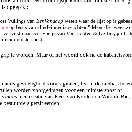
ns-antenne’ een fictief lijstje kandidaat-ministers heeft g
 is opgepikt:
oost Vullings van
EenVandaag
weten waar de lijst op is gebas
enne
op basis van allerlei mediaberichten.” Maar die tweet wo
 verwijst naar een typetje van Van Kooten & De Bie, prof. dr.
r een ministerspost.
grip te worden. Maar of het woord ook na de kabinetsvor
emands gevoeligheid voor signalen, bv. in de media, die e
ullen worden voorgedragen voor een ministerspost of
kermans
, een creatie van Kees van Kooten en Wim de Bie,
le bestuurders persifleerden