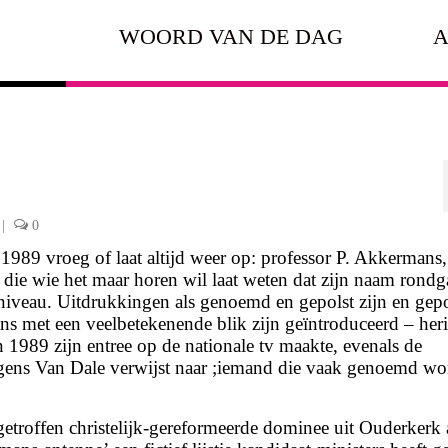
WOORD VAN DE DAG
A
|
0
s 1989 vroeg of laat altijd weer op: professor P. Akkermans,
die wie het maar horen wil laat weten dat zijn naam rondg
niveau. Uitdrukkingen als genoemd en gepolst zijn en gepo
ns met een veelbetekenende blik zijn geïntroduceerd – her
 in 1989 zijn entree op de nationale tv maakte, evenals de
gens Van Dale verwijst naar ;iemand die vaak ge­noemd wo
etroffen christelijk-gereformeerde dominee uit Ouderkerk 