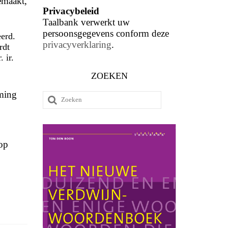
emaakt,
Privacybeleid
Taalbank verwerkt uw
persoonsgegevens conform deze
eerd.
privacyverklaring
.
rdt
 ir.
ZOEKEN
ming
Zoeken
naar:
rop