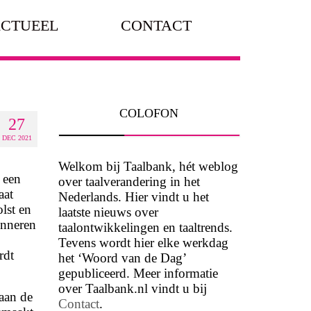
CTUEEL
CONTACT
COLOFON
27
DEC 2021
Welkom bij Taalbank, hét weblog
 een
over taalverandering in het
aat
Nederlands. Hier vindt u het
lst en
laatste nieuws over
inneren
taalontwikkelingen en taaltrends.
Tevens wordt hier elke werkdag
rdt
het ‘Woord van de Dag’
gepubliceerd. Meer informatie
over Taalbank.nl vindt u bij
aan de
Contact
.