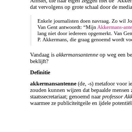
Amstel, die naar eigen zeggen met de ‘Akkerma
dat vervolgens op grote schaal door de media
Enkele journalisten doen navraag. Zo wil J
Van Gent antwoordt: “Mijn
Akkermans-ant
lang niet door iedereen opgemerkt. Van Gent
P. Akkermans, die graag genoemd wordt voo
Vandaag is
akkermansantenne
op weg een be
beklijft?
Definitie
akkermansantenne
(de, -s) metafoor voor i
zouden kunnen wijzen dat bepaalde mensen z
staatssecretariaat; genoemd naar
professor Ak
waarmee ze publiciteitgeile en ijdele potentië