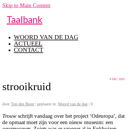
Skip to Main Content
Taalbank
WOORD VAN DE DAG
ACTUEEL
CONTACT
8
DEC 2020
strooikruid
door
Ton den Boon
|
geplaatst in:
Woord van de dag
|
0
Trouw
schrijft vandaag over het project ‘Odeuropa’, dat
de opmaat moet zijn voor een nieuw museum: een
geurmuseum
. Zoiets was er vroeger al in Enkhuizen,