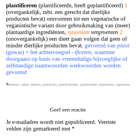
plantificeren
(plantificeerde, heeft geplantificeerd)
1
(overgankelijk, mbt. een gerecht dat dierlijke
producten bevat) omvormen tot een vegetarische of
veganistische variant door gebruikmaking van (meer)
plantaardige ingrediënten,
synoniem
vergroenten
2
(onovergankelijk) een dieet gaan volgen dat geen of
minder dierlijke producten bevat
, gevormd van
plant
(gewas) + het achtervoegsel –
ificeren
, waarmee
doorgaans op basis van vreemdtalige bijvoeglijke of
zelfstandige naamwoorden werkwoorden worden
gevormd
betekenis
,
define
,
definitie
,
plantificatie
,
plantificdeerders
,
plantificeerder
,
plantificeren
,
veganiseren
Geef een reactie
Je e-mailadres wordt niet gepubliceerd.
Vereiste
velden zijn gemarkeerd met
*