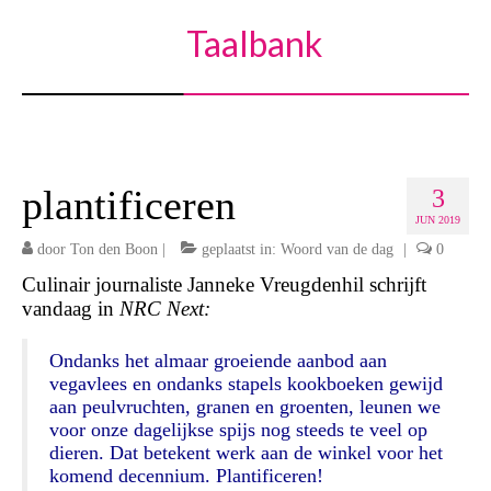
Taalbank
plantificeren
3
JUN 2019
door
Ton den Boon
|
geplaatst in:
Woord van de dag
|
0
Culinair journaliste Janneke Vreugdenhil schrijft
vandaag in
NRC Next:
Ondanks het almaar groeiende aanbod aan
vegavlees en ondanks stapels kookboeken gewijd
aan peulvruchten, granen en groenten, leunen we
voor onze dagelijkse spijs nog steeds te veel op
dieren. Dat betekent werk aan de winkel voor het
komend decennium. P
lantificeren!