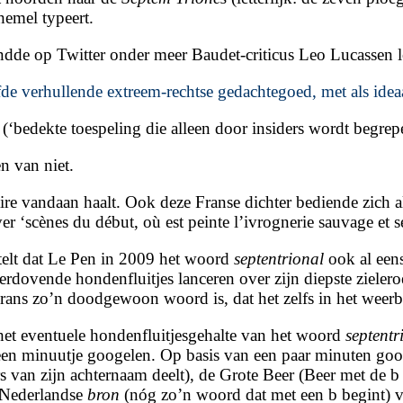
hemel typeert.
dde op Twitter onder meer Baudet-criticus Leo Lucassen l
zelfde verhullende extreem-rechtse gedachtegoed, met als ide
(‘bedekte toespeling die alleen door insiders wordt begrep
n van niet.
aire vandaan haalt. Ook deze Franse dichter bediende zich
er ‘scènes du début, où est peinte l’ivrognerie sauvage et s
telt dat Le Pen in 2009 het woord
septentrional
ook al een
verdovende hondenfluitjes lanceren over zijn diepste zielero
rans zo’n doodgewoon woord is, dat het zelfs in het weerb
het eventuele hondenfluitjesgehalte van het woord
septentr
een minuutje googelen. Op basis van een paar minuten goo
ers van zijn achternaam deelt), de Grote Beer (Beer met de 
 Nederlandse
bron
(nóg zo’n woord dat met een b begint) 