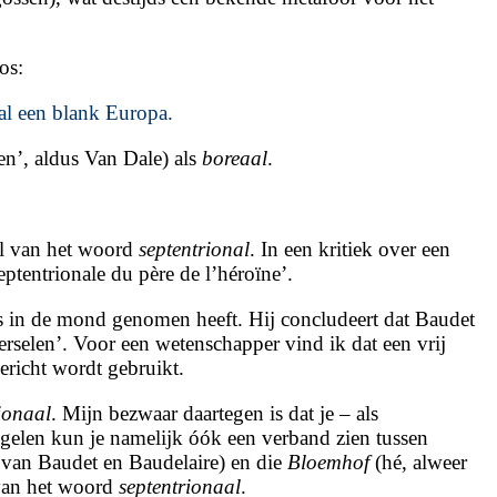
os:
aal een blank Europa.
en’, aldus Van Dale) als
boreaal
.
 al van het woord
septentrional
. In een kritiek over een
eptentrionale du père de l’héroïne’.
s in de mond genomen heeft. Hij concludeert dat Baudet
erselen’. Voor een wetenschapper vind ik dat een vrij
ericht wordt gebruikt.
ionaal
. Mijn bezwaar daartegen is dat je – als
gelen kun je namelijk óók een verband zien tussen
b van Baudet en Baudelaire) en die
Bloemhof
(hé, alweer
van het woord
septentrionaal
.