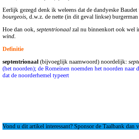
Eerlijk gezegd denk ik weleens dat de dandyeske Baudet v
bourgeois,
d.w.z. de nette (in dit geval linkse) burgerma
Hoe dan ook,
septentrionaal
zal nu binnenkort ook wel i
wind.
Definitie
septentrionaal
(bijvoeglijk naamwoord) noordelijk:
sept
(het noorden); de Romeinen noemden het noorden naar 
dat de noorderhemel typeert
Vond u dit artikel interessant? Sponsor de Taalbank dan ve