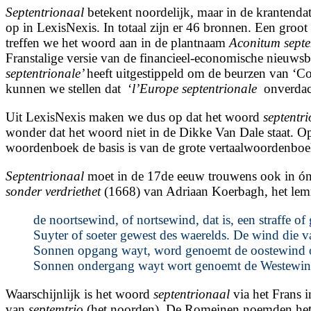
Septentrionaal
betekent noordelijk, maar in de krantenda
op in LexisNexis. In totaal zijn er 46 bronnen. Een groot
treffen we het woord aan in de plantnaam
Aconitum septe
Franstalige versie van de financieel-economische nieuws
septentrionale’
heeft uitgestippeld om de beurzen van ‘Co
kunnen we stellen dat ‘
l’Europe septentrionale
onverdach
Uit LexisNexis maken we dus op dat het woord
septentr
wonder dat het woord niet in de Dikke Van Dale staat. O
woordenboek de basis is van de grote vertaalwoordenboe
Septentrionaal
moet in de 17de eeuw trouwens ook in óns
sonder verdriethet
(1668) van Adriaan Koerbagh, het l
de noortsewind, of nortsewind, dat is, een straffe o
Suyter of soeter gewest des waerelds. De wind die 
Sonnen opgang wayt, word genoemt de oostewind of 
Sonnen ondergang wayt wort genoemt de Westewint
Waarschijnlijk is het woord
septentrionaal
via het Frans 
van
septemtrio
(het noorden). De Romeinen noemden het