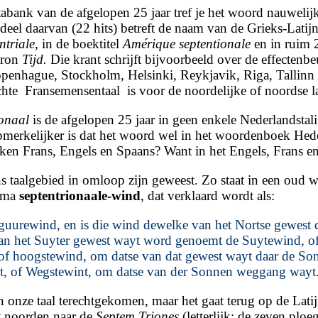
tabank van de afgelopen 25 jaar tref je het woord nauweli
 deel daarvan (22 hits) betreft de naam van de Grieks-Latij
ntriale
, in de boektitel
Amérique septentionale
en in ruim 2
bron
Tijd.
Die krant schrijft bijvoorbeeld over de effecten
penhague, Stockholm, Helsinki, Reykjavik, Riga, Tallinn et
te Fransemensentaal is voor de noordelijke of noordse l
ionaal
is de afgelopen 25 jaar in geen enkele Nederlandstal
pmerkelijker is dat het woord wel in het woordenboek Hed
ken Frans, Engels en Spaans? Want in het Engels, Frans e
 taalgebied in omloop zijn geweest. Zo staat in een oud
emma
septentrionaale-wind
, dat verklaard wordt als:
f guurewind, en is die wind dewelke van het Nortse gewest 
van het Suyter gewest wayt word genoemt de Suytewind, of
hoogstewind, om datse van dat gewest wayt daar de Son n
, of Wegstewint, om datse van der Sonnen weggang wayt
in onze taal terechtgekomen, maar het gaat terug op de Lat
 noorden naar de
Septem Triones
(letterlijk: de zeven plo