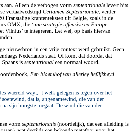
jks aan. Alleen de verbogen vorm
septentrionale
levert hits
nse vertaalwedstrijd
Certamen
Septentrionale
, verder
0 Franstalige krantenteksten uit België, zoals in de
beurs OMX, die
‘une strategie offensive en Europe
 Vilnius’ te integreren. Let wel, op basis hiervan
anden.
ige nieuwsbron in een vrije context werd gebruikt. Geen
endaags Nederlands staat. Of komt dat doordat dat
n Spaans is
septentrional
een normaal woord.
 woordenboek,
Een bloemhof van allerley lieflijkheyd
des waereld wayt, ’t welk gelegen is tegen over het
 soetewind, dat is, angenamewind, die van der
a sijn hoogste toegaat. De wind die van der
.
ijnse vorm
septemtrionalis
(noordelijk), dat een afleiding is
egossen), wat destijds een bekende metafoor voor het