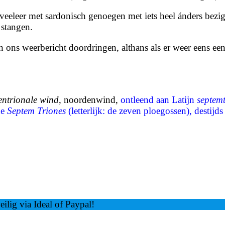
eeleer met sardonisch genoegen met iets heel ánders bezig 
n stangen.
n ons weerbericht doordringen, althans als er weer eens e
entrionale wind
, noordenwind,
ontleend aan Latijn
septemt
de
Septem Triones
(letterlijk: de zeven ploegossen), destij
ilig via Ideal of Paypal!