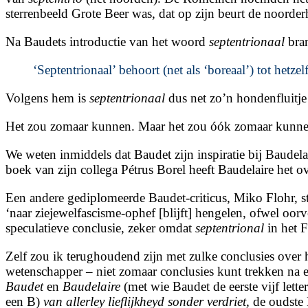
sterrenbeeld Grote Beer was, dat op zijn beurt de noorder
Na Baudets introductie van het woord
septentrionaal
bran
‘Septentrionaal’ behoort (net als ‘boreaal’) tot het
Volgens hem is
septentrionaal
dus net zo’n hondenfluitje 
Het zou zomaar kunnen. Maar het zou óók zomaar kunne
We weten inmiddels dat Baudet zijn inspiratie bij Baudel
boek van zijn collega Pétrus Borel heeft Baudelaire het ov
Een andere gediplomeerde Baudet-criticus, Miko Flohr, s
‘naar ziejewelfascisme-ophef [blijft] hengelen, ofwel oor
speculatieve conclusie, zeker omdat
septentrional
in het F
Zelf zou ik terughoudend zijn met zulke conclusies over 
wetenschapper – niet zomaar conclusies kunt trekken na 
Baudet
en
Baudelaire
(met wie Baudet de eerste vijf lett
een B)
van allerley lieflijkheyd sonder verdriet,
de oudste