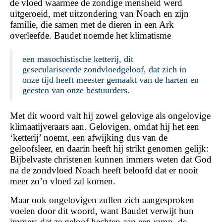
de vloed waarmee de zondige mensheid werd
uitgeroeid, met uitzondering van Noach en zijn
familie, die samen met de dieren in een Ark
overleefde. Baudet noemde het klimatisme
een masochistische ketterij, dit
geseculariseerde
zondvloedgeloof,
dat zich in
onze tijd heeft meester gemaakt van de harten en
geesten van onze bestuurders.
Met dit woord valt hij zowel gelovige als ongelovige
klimaatijveraars aan. Gelovigen, omdat hij het een
‘ketterij’ noemt, een afwijking dus van de
geloofsleer, en daarin heeft hij strikt genomen gelijk:
Bijbelvaste christenen kunnen immers weten dat God
na de zondvloed Noach heeft beloofd dat er nooit
meer zo’n vloed zal komen.
Maar ook ongelovigen zullen zich aangesproken
voelen door dit woord, want Baudet verwijt hun
immers dat ze geloof hechten aan een ramp, de