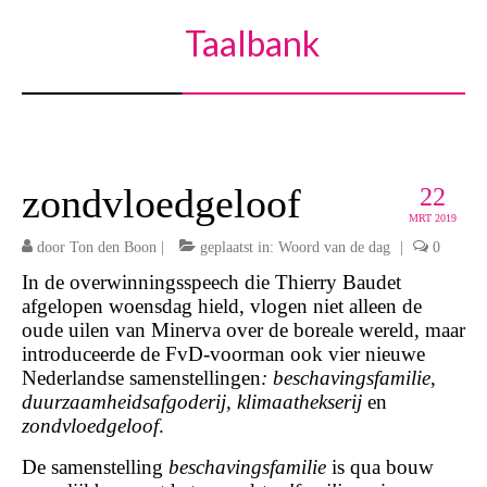
Taalbank
zondvloedgeloof
22
MRT 2019
door
Ton den Boon
|
geplaatst in:
Woord van de dag
|
0
In de overwinningsspeech die Thierry Baudet
afgelopen woensdag hield, vlogen niet alleen de
oude uilen van Minerva over de boreale wereld, maar
introduceerde de FvD-voorman ook vier nieuwe
Nederlandse samenstellingen
: beschavingsfamilie
,
duurzaamheidsafgoderij, klimaathekserij
en
zondvloedgeloof
.
De samenstelling
beschavingsfamilie
is qua bouw