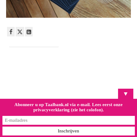
▼
Abonneer u op Taalbank.nl via e-mail. Lees eerst onze
privacyverklaring (zie het colofon).