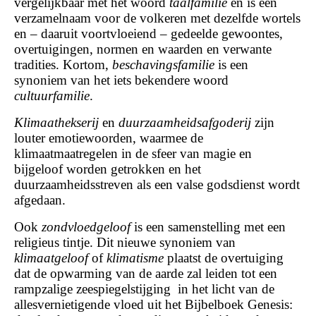
vergelijkbaar met het woord
taalfamilie
en is een
verzamelnaam voor de volkeren met dezelfde wortels
en – daaruit voortvloeiend – gedeelde gewoontes,
overtuigingen, normen en waarden en verwante
tradities. Kortom,
beschavingsfamilie
is een
synoniem van het iets bekendere woord
cultuurfamilie
.
Klimaathekserij
en
duurzaamheidsafgoderij
zijn
louter emotiewoorden, waarmee de
klimaatmaatregelen in de sfeer van magie en
bijgeloof worden getrokken en het
duurzaamheidsstreven als een valse godsdienst wordt
afgedaan.
Ook
zondvloedgeloof
is een samenstelling met een
religieus tintje. Dit nieuwe synoniem van
klimaatgeloof
of
klimatisme
plaatst de overtuiging
dat de opwarming van de aarde zal leiden tot een
rampzalige zeespiegelstijging in het licht van de
allesvernietigende vloed uit het Bijbelboek Genesis: