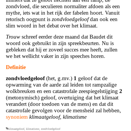
zondvloed, die seculieren normaliter afdoen als een
mythe, iets wat in het rijk der fabelen hoort. Vanuit
retorisch oogpunt is
zondvloedgeloof
dan ook een
slim woord in het debat over het klimaat.
Trouw
schreef eerder deze maand dat Baudet dit
woord ook gebruikt in zijn spreekbeurten. Nu is
gebleken dat hij er zoveel succes mee heeft, zullen
we het wellicht vaker in zijn speeches horen.
Definitie
zondvloedgeloof
(het, g.mv.)
1
geloof dat de
opwarming van de aarde zal leiden tot rampzalige
wolkbreuken en een catastrofale zeespiegelstijging
2
(metonymisch) geloof, overtuiging dat het klimaat
verandert (door toedoen van de mens) en dat dit
catastrofale gevolgen voor de mensheid zal hebben,
synoniem
klimaatgeloof, klimatisme
klimaatgeloof
,
klimatisme
,
zondvloedgeloof