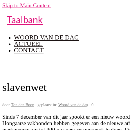
Skip to Main Content
Taalbank
WOORD VAN DE DAG
ACTUEEL
CONTACT
slavenwet
door
Ton den Boon
|
geplaatst in:
Woord van de dag
|
0
Sinds 7 december van dit jaar spookt er een nieuw woord 
Hongaarse vakbonden hebben gegeven aan de nieuwe arbe
werknemers om tot 400 uur per jaar overwerk te doen. Dat