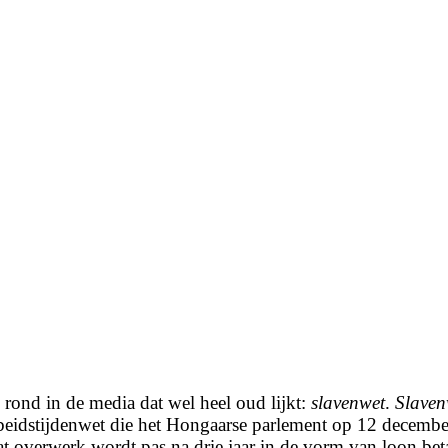
rond in de media dat wel heel oud lijkt:
slavenwet
.
Slaven
idstijdenwet die het Hongaarse parlement op 12 december
 overwerk wordt pas na drie jaar in de vorm van loon beta