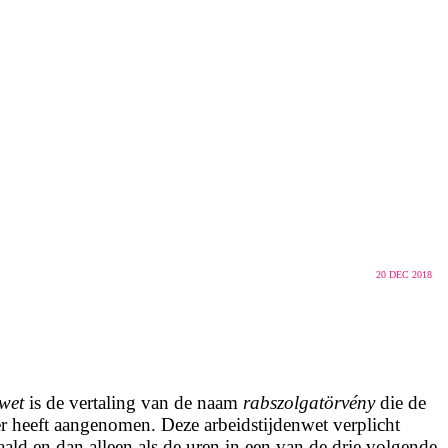
20
DEC 2018
wet
is de vertaling van de naam
rabszolgatörvény
die de
 heeft aangenomen. Deze arbeidstijdenwet verplicht
ald en dan alleen als de uren in een van de drie volgende