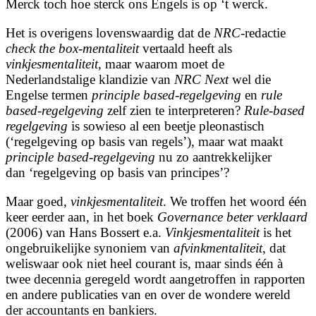
Merck toch hoe sterck ons Engels is op ‘t werck.
Het is overigens lovenswaardig dat de
NRC
-redactie
check the box-mentaliteit
vertaald heeft als
vinkjesmentaliteit
, maar waarom moet de
Nederlandstalige klandizie van
NRC Next
wel die
Engelse termen
principle based-regelgeving
en
rule
based-regelgeving
zelf zien te interpreteren?
Rule-based
regelgeving
is sowieso al een beetje pleonastisch
(‘regelgeving op basis van regels’), maar wat maakt
principle based-regelgeving
nu zo aantrekkelijker
dan ‘regelgeving op basis van principes’?
Maar goed,
vinkjesmentaliteit
. We troffen het woord één
keer eerder aan, in het boek
Governance beter verklaard
(2006) van Hans Bossert e.a.
Vinkjesmentaliteit
is het
ongebruikelijke synoniem van
afvinkmentaliteit
, dat
weliswaar ook niet heel courant is, maar sinds één à
twee decennia geregeld wordt aangetroffen in rapporten
en andere publicaties van en over de wondere wereld
der accountants en bankiers.