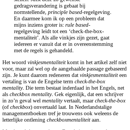
gedragsverandering is gebaat bij
normstellende,
principle based
-regelgeving.
En daarmee kom ik op een probleem dat
mijns inziens groter is:
rule based
-
regelgeving leidt tot een ‘
check-the-box
-
mentaliteit’. Als alle vinkjes zijn gezet, gaat
iedereen er vanuit dat er in overeenstemming
met de regels is gehandeld.
Het woord
vinkjesmentaliteit
komt in het artikel zelf niet
voor, maar zal wel op de aangehaalde passage gebaseerd
zijn. Je kunt daarom redeneren dat
vinkjesmentaliteit
een
vertaling is van de Engelse term
check-the-box
mentality
. Die term bestaat inderdaad in het Engels, net
als
checkbox mentality
. Gek eigenlijk, dat een schrijver
in zo’n geval wel
mentality
vertaalt, maar
check-the-box
(of
checkbox
) onvertaald laat. In Nederlandstalige
managementboeken tref je trouwens ook weleens de
letterlijke ontlening
checkboxmentaliteit
aan.