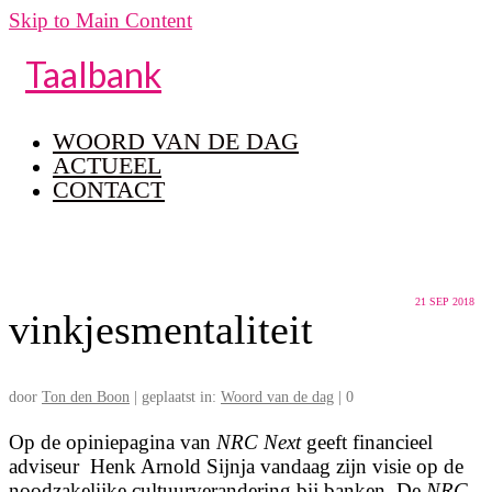
Skip to Main Content
Taalbank
WOORD VAN DE DAG
ACTUEEL
CONTACT
21
SEP 2018
vinkjesmentaliteit
door
Ton den Boon
|
geplaatst in:
Woord van de dag
|
0
Op de opiniepagina van
NRC Next
geeft financieel
adviseur Henk Arnold Sijnja vandaag zijn visie op de
noodzakelijke cultuurverandering bij banken. De
NRC
-