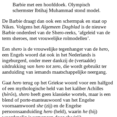
Barbie met een hoofddoek. Olympisch
schermster Ibtihaj Muhammad stond model.
De Barbie draagt dan ook een schermpak en staat op
Nikes. Volgens het
Algemeen Dagblad
is de nieuwe
Barbie onderdeel van de Shero-reeks, ‘afgeleid van de
term sheroes, met vrouwelijke rolmodellen’.
Een
shero
is de vrouwelijke tegenhanger van de
hero
,
een Engels woord dat ook in het Nederlands is
ingeburgerd, onder meer dankzij de (vertaalde)
uitdrukking
van hero tot zero
, die wordt gebruikt ter
aanduiding van iemands maatschappelijke neergang.
Gaat
hero
terug op het Griekse woord voor een halfgod
of een mythologische held van het kaliber Achilles
(
hèrōs
),
shero
heeft geen klassieke wortels, maar is een
blend of porte-manteauwoord van het Engelse
voornaamwoord
she
(zij) en de Engelse
persoonsaanduiding
hero
(held), waarin
he
(hij)