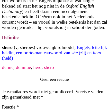
Het woord is in het Engels blijkbaar al wat langer
bekend (al staat het nog niet in de
Oxford English
Dictionary
) en heeft daarin een meer algemene
betekenis: heldin. Of
shero
ook in het Nederlands
courant wordt – en vooral in welke betekenis het dan zal
worden gebruikt – ligt vooralsnog in schoot der goden.
Definitie
shero
(v, sheroes) vrouwelijk rolmodel,
Engels, letterlijk
heldin, een porte-manteauwoord van
she
(zij) en
hero
(held)
define
,
definitie
,
hero
,
shero
Geef een reactie
Je e-mailadres wordt niet gepubliceerd.
Vereiste velden
zijn gemarkeerd met
*
Reactie
*