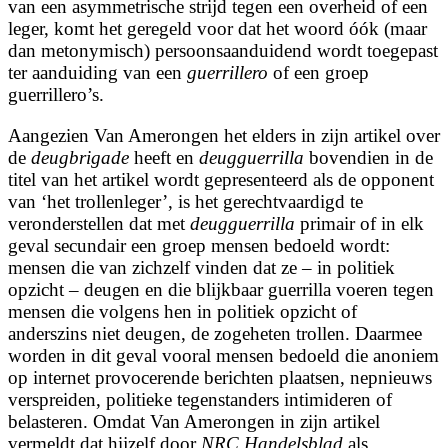
van een asymmetrische strijd tegen een overheid of een
leger, komt het geregeld voor dat het woord óók (maar
dan metonymisch) persoonsaanduidend wordt toegepast
ter aanduiding van een
guerrillero
of een groep
guerrillero’s.
Aangezien Van Amerongen het elders in zijn artikel over
de
deugbrigade
heeft en
deugguerrilla
bovendien in de
titel van het artikel wordt gepresenteerd als de opponent
van ‘het trollenleger’, is het gerechtvaardigd te
veronderstellen dat met
deugguerrilla
primair of in elk
geval secundair een groep mensen bedoeld wordt:
mensen die van zichzelf vinden dat ze – in politiek
opzicht – deugen en die blijkbaar guerrilla voeren tegen
mensen die volgens hen in politiek opzicht of
anderszins niet deugen, de zogeheten trollen. Daarmee
worden in dit geval vooral mensen bedoeld die anoniem
op internet provocerende berichten plaatsen, nepnieuws
verspreiden, politieke tegenstanders intimideren of
belasteren. Omdat Van Amerongen in zijn artikel
vermeldt dat hijzelf door
NRC
Handelsblad
als