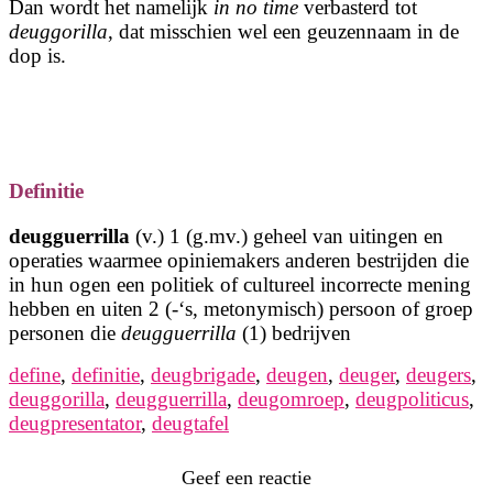
Dan wordt het namelijk
in no time
verbasterd tot
deuggorilla
, dat misschien wel een geuzennaam in de
dop is.
Definitie
deugguerrilla
(v.) 1 (g.mv.) geheel van uitingen en
operaties waarmee opiniemakers anderen bestrijden die
in hun ogen een politiek of cultureel incorrecte mening
hebben en uiten 2 (-‘s, metonymisch) persoon of groep
personen die
deugguerrilla
(1) bedrijven
define
,
definitie
,
deugbrigade
,
deugen
,
deuger
,
deugers
,
deuggorilla
,
deugguerrilla
,
deugomroep
,
deugpoliticus
,
deugpresentator
,
deugtafel
Geef een reactie