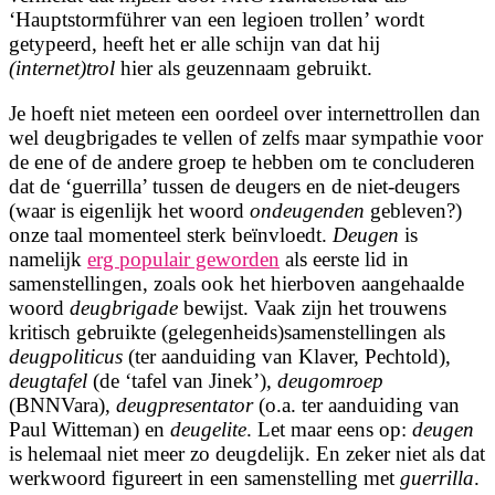
‘Hauptstormführer van een legioen trollen’ wordt
getypeerd, heeft het er alle schijn van dat hij
(internet)trol
hier als geuzennaam gebruikt.
Je hoeft niet meteen een oordeel over internettrollen dan
wel deugbrigades te vellen of zelfs maar sympathie voor
de ene of de andere groep te hebben om te concluderen
dat de ‘guerrilla’ tussen de deugers en de niet-deugers
(waar is eigenlijk het woord
ondeugenden
gebleven?)
onze taal momenteel sterk beïnvloedt.
Deugen
is
namelijk
erg populair geworden
als eerste lid in
samenstellingen, zoals ook het hierboven aangehaalde
woord
deugbrigade
bewijst. Vaak zijn het trouwens
kritisch gebruikte (gelegenheids)samenstellingen als
deugpoliticus
(ter aanduiding van Klaver, Pechtold),
deugtafel
(de ‘tafel van Jinek’),
deugomroep
(BNNVara),
deugpresentator
(o.a. ter aanduiding van
Paul Witteman) en
deugelite
. Let maar eens op:
deugen
is helemaal niet meer zo deugdelijk. En zeker niet als dat
werkwoord figureert in een samenstelling met
guerrilla
.