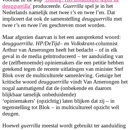
deugguerilla’
produceerde.
Guerrilla
spel je in het
Nederlands namelijk met twee r’s en twee l’en. Dat
impliceert dat ook de samenstelling
deugguerrilla
met
twee r’s en twee l’en geschreven moet worden.
Maar afgezien daarvan is het een aansprekend woord:
deugguerrilla
.
HP/DeTijd
– en
Volkskrant
-columnist
Arthur van Amerongen heeft het bedacht – of in elk
geval in de media geïntroduceerd – ter aanduiding van
de (zelfbenoemde) opiniemakers die een petitie hebben
getekend tegen de recente uitlatingen van minister Stef
Blok over de multiculturele samenleving. Getuige het
kritische woord
deugguerrilla
vindt Van Amerongen het
nogal aanmatigend dat de (onbekende en daarom
blijkbaar tamelijk onbeduidende)
‘opiniemakers’ (opzichtig) laten blijken dat zij – in
tegenstelling tot Blok – in multicultureel opzicht wél
deugen.
Hoewel
guerrilla
meestal wordt gebruikt ter aanduiding