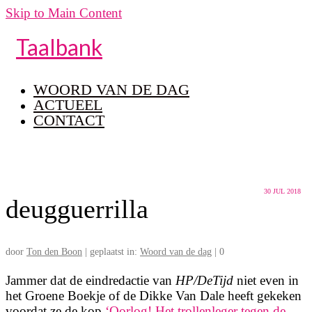
Skip to Main Content
Taalbank
WOORD VAN DE DAG
ACTUEEL
CONTACT
30
JUL 2018
deugguerrilla
door
Ton den Boon
|
geplaatst in:
Woord van de dag
|
0
Jammer dat de eindredactie van
HP/DeTijd
niet even in
het Groene Boekje of de Dikke Van Dale heeft gekeken
voordat ze de kop
‘Oorlog! Het trollenleger tegen de