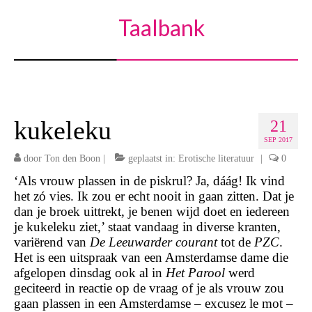
Taalbank
kukeleku
21
SEP 2017
door
Ton den Boon
|
geplaatst in:
Erotische literatuur
|
0
‘Als vrouw plassen in de piskrul? Ja, dáág! Ik vind
het zó vies. Ik zou er echt nooit in gaan zitten. Dat je
dan je broek uittrekt, je benen wijd doet en iedereen
je kukeleku ziet,’ staat vandaag in diverse kranten,
variërend van
De Leeuwarder courant
tot de
PZC
.
Het is een uitspraak van een Amsterdamse dame die
afgelopen dinsdag ook al in
Het Parool
werd
geciteerd in reactie op de vraag of je als vrouw zou
gaan plassen in een Amsterdamse – excusez le mot –