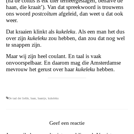
(na de coïtus is elk dier terneergeslagen, behalve de
haan, die kraait’). Van dat spreekwoord is trouwens
ons woord
postcoïtum
afgeleid, dan weet u dat ook
weer.
Dat kraaien klinkt als
kukeleku
. Als een man het dus
over zijn
kukeleku
zou hebben, dan zou dat nog wel
te snappen zijn.
Maar wij zijn heel coulant. En taal is vaak
onvoorspelbaar. En daarom mag die Amsterdamse
mevrouw het gerust over haar
kukeleku
hebben.
De taal der liefde
,
haan
,
haantje
,
kukeleku
Geef een reactie