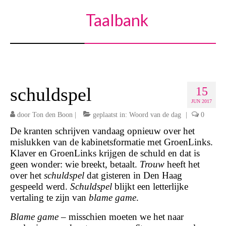
Taalbank
schuldspel
15
JUN 2017
door
Ton den Boon
|
geplaatst in:
Woord van de dag
|
0
De kranten schrijven vandaag opnieuw over het
mislukken van de kabinetsformatie met GroenLinks.
Klaver en GroenLinks krijgen de schuld en dat is
geen wonder: wie breekt, betaalt.
Trouw
heeft het
over het
schuldspel
dat gisteren in Den Haag
gespeeld werd.
Schuldspel
blijkt een letterlijke
vertaling te zijn van
blame game
.
Blame game
– misschien moeten we het naar