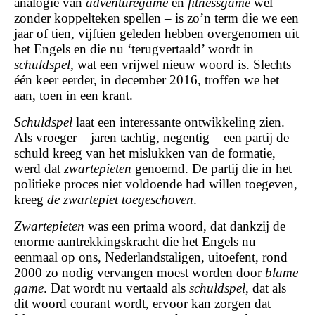
analogie van
adventuregame
en
fitnessgame
wel
zonder koppelteken spellen – is zo’n term die we een
jaar of tien, vijftien geleden hebben overgenomen uit
het Engels en die nu ‘terugvertaald’ wordt in
schuldspel
, wat een vrijwel nieuw woord is. Slechts
één keer eerder, in december 2016, troffen we het
aan, toen in een krant.
Schuldspel
laat een interessante ontwikkeling zien.
Als vroeger – jaren tachtig, negentig – een partij de
schuld kreeg van het mislukken van de formatie,
werd dat
zwartepieten
genoemd. De partij die in het
politieke proces niet voldoende had willen toegeven,
kreeg
de zwartepiet toegeschoven
.
Zwartepieten
was een prima woord, dat dankzij de
enorme aantrekkingskracht die het Engels nu
eenmaal op ons, Nederlandstaligen, uitoefent, rond
2000 zo nodig vervangen moest worden door
blame
game
. Dat wordt nu vertaald als
schuldspel
, dat als
dit woord courant wordt, ervoor kan zorgen dat