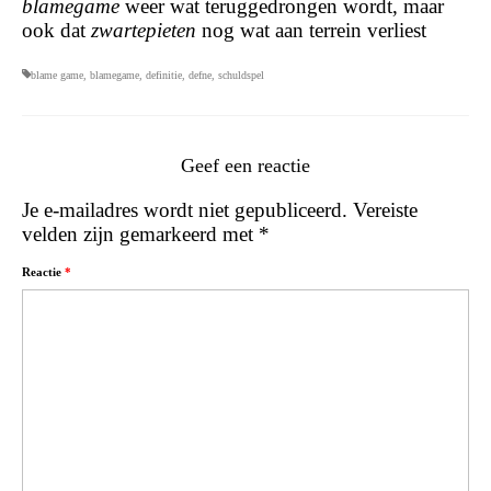
blamegame
weer wat teruggedrongen wordt, maar
ook dat
zwartepieten
nog wat aan terrein verliest
blame game
,
blamegame
,
definitie
,
defne
,
schuldspel
Geef een reactie
Je e-mailadres wordt niet gepubliceerd.
Vereiste
velden zijn gemarkeerd met
*
Reactie
*