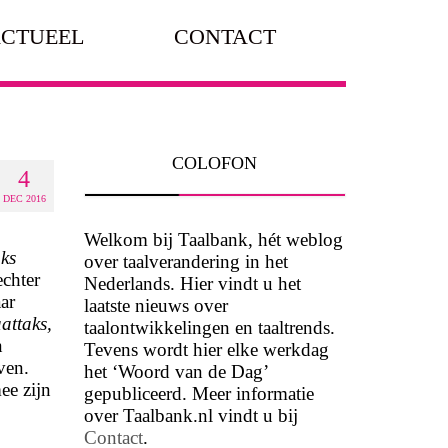
CTUEEL
CONTACT
COLOFON
4
DEC 2016
Welkom bij Taalbank, hét weblog
aks
over taalverandering in het
echter
Nederlands. Hier vindt u het
ar
laatste nieuws over
attaks,
taalontwikkelingen en taaltrends.
n
Tevens wordt hier elke werkdag
ven.
het ‘Woord van de Dag’
ee zijn
gepubliceerd. Meer informatie
over Taalbank.nl vindt u bij
Contact
.