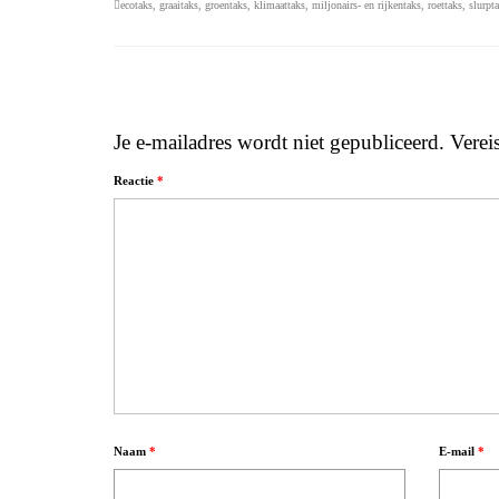
ecotaks
,
graaitaks
,
groentaks
,
klimaattaks
,
miljonairs- en rijkentaks
,
roettaks
,
slurpt
Je e-mailadres wordt niet gepubliceerd.
Verei
Reactie
*
Naam
*
E-mail
*