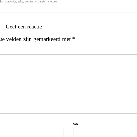
aks
,
snacktaks
,
taks
,
vettaks
,
villataks
,
wiettaks
Geef een reactie
ste velden zijn gemarkeerd met
*
Site