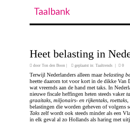
Taalbank
Heet belasting in Nede
door
Ton den Boon
|
geplaatst in:
Taaltrends
|
0
Terwijl Nederlanders alleen maar
belasting b
heette daarom tot voor kort in de dikke Van D
wat vreemds aan de hand met taks. In Nederl
nieuwe fiscale heffingen heten steeds vaker
t
graaitaks, miljonairs- en rijkentaks, roettaks, 
belastingen die worden geheven of volgens 
Taks
zelf wordt ook steeds minder als een V
in elk geval al zo Hollands als haring met uitj