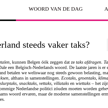
WOORD VAN DE DAG
A
rland steeds vaker taks?
etalen
, kunnen Belgen óók zeggen dat ze
taks afdragen. T
ale een Belgisch-Nederlands woord. De laatste jaren is er 
and betalen we weliswaar nog steeds gewoon belasting, ma
aksen
, althans in samenstellingen.
Ecotaks, groentaks, klima
slurptaks, snacktaks, vettaks, villataks
en
wiettaks
– het zij
sommige Nederlandse politici zóuden moeten worden gehe
laams woord ervaren, maar de moderne samenstellingen erm
es.