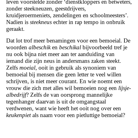
leven voorstelde zonder ‘dienstkloppers en betweters,
zonder steekneuzen, geestdrijvers,
kruidjeroermeniets, zendelingen en schoolmeesters’.
Nadien is
steekneus
echter in rap tempo in onbruik
geraakt.
Dat lot trof meer benamingen voor een bemoeial. De
woorden
albeschik
en
beschikal
bijvoorbeeld tref je
nu ook bijna niet meer aan ter aanduiding van
iemand die zijn neus in andersmans zaken steekt.
Zelfs
moeial
, ooit in gebruik als synoniem van
bemoeial bij mensen die geen letter te veel willen
schrijven, is niet meer courant. En wie noemt een
vrouw die zich met alles wil bemoeien nog een
lijsje-
albedrijf
? Zelfs de van oorsprong mannelijke
tegenhanger daarvan is uit de omgangstaal
verdwenen, want wie heeft het ooit nog over een
keukenpiet
als naam voor een pietluttige bemoeial?