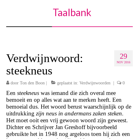
Taalbank
Verdwijnwoord:
29
NOV 2016
steekneus
door
Ton den Boon
|
geplaatst in:
Verdwijnwoorden
|
0
Een
steekneus
was iemand die zich overal mee
bemoeit en op alles wat aan te merken heeft. Een
bemoeial dus. Het woord berust waarschijnlijk op de
uitdrukking
zijn neus in andermans zaken steken
.
Het moet ooit een vrij gewoon woord zijn geweest.
Dichter en Schrijver Jan Greshoff bijvoorbeeld
gebruikte het in 1948 nog argeloos toen hij zich een