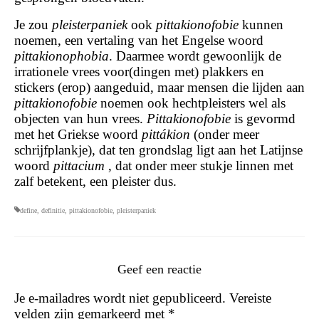
Je zou
pleisterpaniek
ook
pittakionofobie
kunnen
noemen, een vertaling van het Engelse woord
pittakionophobia
. Daarmee wordt gewoonlijk de
irrationele vrees voor(dingen met) plakkers en
stickers (erop) aangeduid, maar mensen die lijden aan
pittakionofobie
noemen ook hechtpleisters wel als
objecten van hun vrees.
Pittakionofobie
is gevormd
met het Griekse woord
pittákion
(onder meer
schrijfplankje), dat ten grondslag ligt aan het Latijnse
woord
pittacium
, dat onder meer stukje linnen met
zalf betekent, een pleister dus.
define
,
definitie
,
pittakionofobie
,
pleisterpaniek
Geef een reactie
Je e-mailadres wordt niet gepubliceerd.
Vereiste
velden zijn gemarkeerd met
*