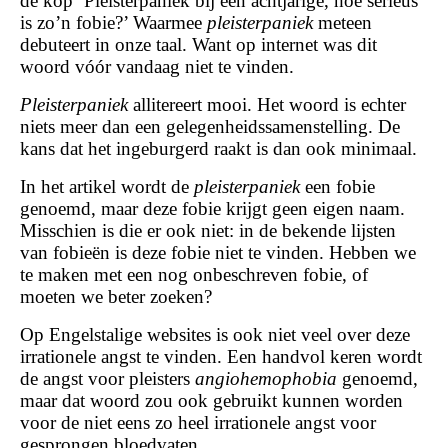
de kop ‘Pleisterpaniek bij een achtjarige, hoe serieus
is zo’n fobie?’ Waarmee
pleisterpaniek
meteen
debuteert in onze taal. Want op internet was dit
woord vóór vandaag niet te vinden.
Pleisterpaniek
allitereert mooi. Het woord is echter
niets meer dan een gelegenheidssamenstelling. De
kans dat het ingeburgerd raakt is dan ook minimaal.
In het artikel wordt de
pleisterpaniek
een fobie
genoemd, maar deze fobie krijgt geen eigen naam.
Misschien is die er ook niet: in de bekende lijsten
van fobieën is deze fobie niet te vinden. Hebben we
te maken met een nog onbeschreven fobie, of
moeten we beter zoeken?
Op Engelstalige websites is ook niet veel over deze
irrationele angst te vinden. Een handvol keren wordt
de angst voor pleisters
angiohemophobia
genoemd,
maar dat woord zou ook gebruikt kunnen worden
voor de niet eens zo heel irrationele angst voor
gesprongen bloedvaten.