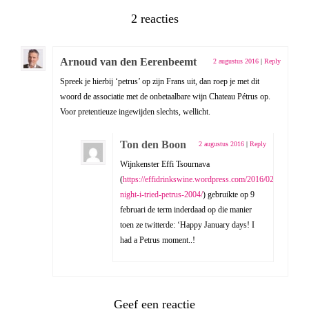
2 reacties
Arnoud van den Eerenbeemt
2 augustus 2016
|
Reply
Spreek je hierbij ‘petrus’ op zijn Frans uit, dan roep je met dit
woord de associatie met de onbetaalbare wijn Chateau Pétrus op.
Voor pretentieuze ingewijden slechts, wellicht.
Ton den Boon
2 augustus 2016
|
Reply
Wijnkenster Effi Tsournava
(
https://effidrinkswine.wordpress.com/2016/02/08/the-
night-i-tried-petrus-2004/
) gebruikte op 9
februari de term inderdaad op die manier
toen ze twitterde: ‘Happy January days! I
had a Petrus moment..!
Geef een reactie