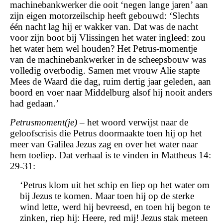
machinebankwerker die ooit ‘negen lange jaren’ aan
zijn eigen motorzeilschip heeft gebouwd: ‘Slechts
één nacht lag hij er wakker van. Dat was de nacht
voor zijn boot bij Vlissingen het water ingleed: zou
het water hem wel houden? Het Petrus-momentje
van de machinebankwerker in de scheepsbouw was
volledig overbodig. Samen met vrouw Alie stapte
Mees de Waard die dag, ruim dertig jaar geleden, aan
boord en voer naar Middelburg alsof hij nooit anders
had gedaan.’
Petrusmoment(je)
– het woord verwijst naar de
geloofscrisis die Petrus doormaakte toen hij op het
meer van Galilea Jezus zag en over het water naar
hem toeliep. Dat verhaal is te vinden in Mattheus 14:
29-31:
‘Petrus klom uit het schip en liep op het water om
bij Jezus te komen. Maar toen hij op de sterke
wind lette, werd hij bevreesd, en toen hij begon te
zinken, riep hij: Heere, red mij! Jezus stak meteen