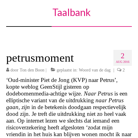
Taalbank
petrusmoment
2
AUG 2016
door
Ton den Boon
|
geplaatst in:
Woord van de dag
|
2
‘Oud-minister Piet de Jong (KVP) naar Petrus’,
kopte weblog GeenStijl gisteren op
dodebomenmedia-achtige wijze.
Naar Petrus
is een
elliptische variant van de uitdrukking
naar Petrus
gaan, zijn
in de betekenis doodgaan respectievelijk
dood zijn. Je treft die uitdrukking niet zo heel vaak
aan. Op internet lezen we slechts dat iemand een
risicoverzekering heeft afgesloten ‘zodat mijn
vriendin in het huis kan blijven wonen mocht ik naar