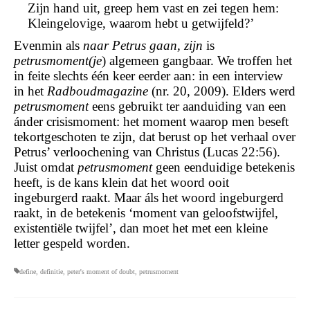
Zijn hand uit, greep hem vast en zei tegen hem:
Kleingelovige, waarom hebt u getwijfeld?’
Evenmin als
naar Petrus gaan, zijn
is
petrusmoment(je
) algemeen gangbaar. We troffen het
in feite slechts één keer eerder aan: in een interview
in het
Radboudmagazine
(nr. 20, 2009). Elders werd
petrusmoment
eens gebruikt ter aanduiding van een
ánder crisismoment: het moment waarop men beseft
tekortgeschoten te zijn, dat berust op het verhaal over
Petrus’ verloochening van Christus (Lucas 22:56).
Juist omdat
petrusmoment
geen eenduidige betekenis
heeft, is de kans klein dat het woord ooit
ingeburgerd raakt. Maar áls het woord ingeburgerd
raakt, in de betekenis ‘moment van geloofstwijfel,
existentiële twijfel’, dan moet het met een kleine
letter gespeld worden.
define
,
definitie
,
peter's moment of doubt
,
petrusmoment