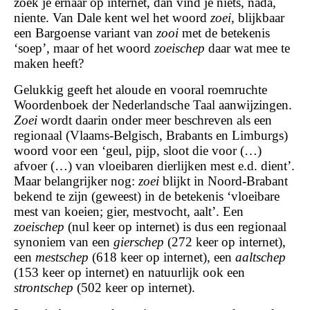
zoek je ernaar op internet, dan vind je niets, nada,
niente. Van Dale kent wel het woord
zoei
, blijkbaar
een Bargoense variant van
zooi
met de betekenis
‘soep’, maar of het woord
zoeischep
daar wat mee te
maken heeft?
Gelukkig geeft het aloude en vooral roemruchte
Woordenboek der Nederlandsche Taal aanwijzingen.
Zoei
wordt daarin onder meer beschreven als een
regionaal (Vlaams-Belgisch, Brabants en Limburgs)
woord voor een ‘geul, pijp, sloot die voor (…)
afvoer (…) van vloeibaren dierlijken mest e.d. dient’.
Maar belangrijker nog:
zoei
blijkt in Noord-Brabant
bekend te zijn (geweest) in de betekenis ‘vloeibare
mest van koeien; gier, mestvocht, aalt’. Een
zoeischep
(nul keer op internet) is dus een regionaal
synoniem van een
gierschep
(272 keer op internet),
een
mestschep
(618 keer op internet), een
aaltschep
(153 keer op internet) en natuurlijk ook een
strontschep
(502 keer op internet).