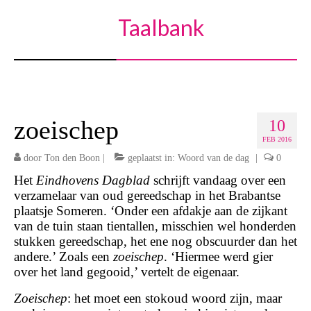
Taalbank
zoeischep
10
FEB 2016
door
Ton den Boon
|
geplaatst in:
Woord van de dag
|
0
Het
Eindhovens Dagblad
schrijft vandaag over een
verzamelaar van oud gereedschap in het Brabantse
plaatsje Someren. ‘Onder een afdakje aan de zijkant
van de tuin staan tientallen, misschien wel honderden
stukken gereedschap, het ene nog obscuurder dan het
andere.’ Zoals een
zoeischep
. ‘Hiermee werd gier
over het land gegooid,’ vertelt de eigenaar.
Zoeischep
: het moet een stokoud woord zijn, maar