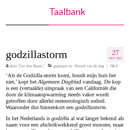
Taalbank
godzillastorm
27
NOV 2015
door
Ton den Boon
|
geplaatst in:
Woord van de dag
|
0
‘Als de Godzilla-storm komt, houdt mijn huis het
niet,’ kopt het
Algemeen Dagblad
vandaag. De kop
is een (vertaalde) uitspraak van een Californiër die
door de klimaatopwarming steeds vaker wordt
getroffen door allerlei meteorologisch onheil.
Waaronder dus binnenkort een
godzillastorm
.
In het Nederlands is
godzilla
al wat langer bekend als
naam voor een afschrikwekkend groot monster, maar