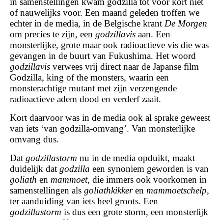
in samenstellingen kwam godzilla tot voor kort niet
of nauwelijks voor. Een maand geleden troffen we
echter in de media, in de Belgische krant
De Morgen
om precies te zijn, een
godzillavis
aan. Een
monsterlijke, grote maar ook radioactieve vis die was
gevangen in de buurt van Fukushima. Het woord
godzillavis
verwees vrij direct naar de Japanse film
Godzilla, king of the monsters, waarin een
monsterachtige mutant met zijn verzengende
radioactieve adem dood en verderf zaait.
Kort daarvoor was in de media ook al sprake geweest
van iets ‘van godzilla-omvang’. Van monsterlijke
omvang dus.
Dat
godzillastorm
nu in de media opduikt, maakt
duidelijk dat
godzilla
een synoniem geworden is van
goliath
en
mammoet
, die immers ook voorkomen in
samenstellingen als
goliathkikker
en
mammoetschelp
,
ter aanduiding van iets heel groots. Een
godzillastorm
is dus een grote storm, een monsterlijk