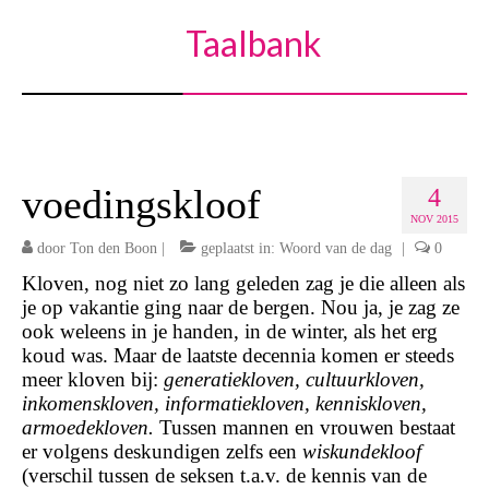
Taalbank
voedingskloof
4
NOV 2015
door
Ton den Boon
|
geplaatst in:
Woord van de dag
|
0
Kloven, nog niet zo lang geleden zag je die alleen als
je op vakantie ging naar de bergen. Nou ja, je zag ze
ook weleens in je handen, in de winter, als het erg
koud was. Maar de laatste decennia komen er steeds
meer kloven bij:
generatiekloven, cultuurkloven,
inkomenskloven, informatiekloven, kenniskloven,
armoedekloven.
Tussen mannen en vrouwen bestaat
er volgens deskundigen zelfs een
wiskundekloof
(verschil tussen de seksen t.a.v. de kennis van de