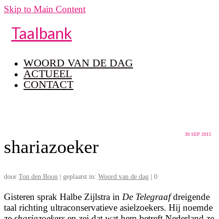
Skip to Main Content
Taalbank
WOORD VAN DE DAG
ACTUEEL
CONTACT
30
SEP 2015
shariazoeker
door
Ton den Boon
|
geplaatst in:
Woord van de dag
|
0
Gisteren sprak Halbe Zijlstra in
De Telegraaf
dreigende
taal richting ultraconservatieve asielzoekers. Hij noemde
ze
shariazoekers
en zei dat wat hem betreft Nederland ze