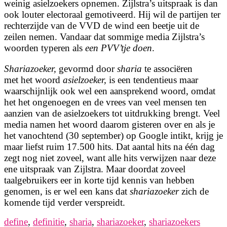
weinig asielzoekers opnemen. Zijlstra’s uitspraak is dan
ook louter electoraal gemotiveerd. Hij wil de partijen ter
rechterzijde van de VVD de wind een beetje uit de
zeilen nemen. Vandaar dat sommige media Zijlstra’s
woorden typeren als
een PVV’tje doen
.
Shariazoeker,
gevormd door
sharia
te associëren
met het woord
asielzoeker,
is een tendentieus maar
waarschijnlijk ook wel een aansprekend woord, omdat
het het ongenoegen en de vrees van veel mensen ten
aanzien van de asielzoekers tot uitdrukking brengt. Veel
media namen het woord daarom gisteren over en als je
het vanochtend (30 september) op Google intikt, krijg je
maar liefst ruim 17.500 hits. Dat aantal hits na één dag
zegt nog niet zoveel, want alle hits verwijzen naar deze
ene uitspraak van Zijlstra. Maar doordat zoveel
taalgebruikers eer in korte tijd kennis van hebben
genomen, is er wel een kans dat
shariazoeker
zich de
komende tijd verder verspreidt.
define
,
definitie
,
sharia
,
shariazoeker
,
shariazoekers